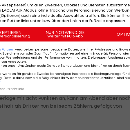
, die am Abend noch aufeinandertreffen. Bosnien und
le Akzeptieren] um allen Zwecken, Cookies und Diensten zuzustimme
licht und kann den Abstieg aus Liga A nicht mehr
 LAOLA1 PUR Modus, ohne Tracking uns Peronsalisierung von Werbung
[Optionen] auch eine individuelle Auswahl zu treffen. Sie können Ihre
den Button links unten bzw. über den Link in der Fußzeile anpassen.
ZEPTIEREN
NUR NOTWENDIGE
OPTI
Personalisierung
Weiter mit PUR-Abo
6
Partner
verarbeiten personenbezogene Daten, wie Ihre IP-Adresse und Browser-
e
:
Speichern von oder Zugriff auf Informationen auf einem Endgerät; Personalisi
einen 3:2-Sieg gegen Russland. Denis Cheryshev bringt di
von Werbeleistung und der Performance von Inhalten, Zielgruppenforschung sow
roten Karten gegen Andrey Semenov (24.) dreht die Türke
g von Angeboten
.
nnen unter Umständen auch
:
Genaue Standortdaten und Identifikation durch Sca
er (32.) binnen sechs Minuten die Partie. Cenk Tosun
erwenden für gewisse Zwecke berechtigtes Interesse als Rechtsgrundlage für d
uf 3:1 (52.), Daler Kuzyaev verkürzt für die Russen noc
. Details dazu, sowie die Möglichkeit Ihr Widerspruchsrecht auszuüben, sind hie
r
chutzrichtlinie
ederlage mit acht Punkten an, kann am Abend aber noc
i hält als Dritter nun bei sechs Zählern, gefolgt von