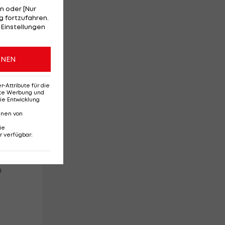
n oder [Nur
 fortzufahren.
 Einstellungen
ONEN
Attribute für die
erte Werbung und
e
ie Entwicklung
i
nnen von
ie
h
r verfügbar
:
h