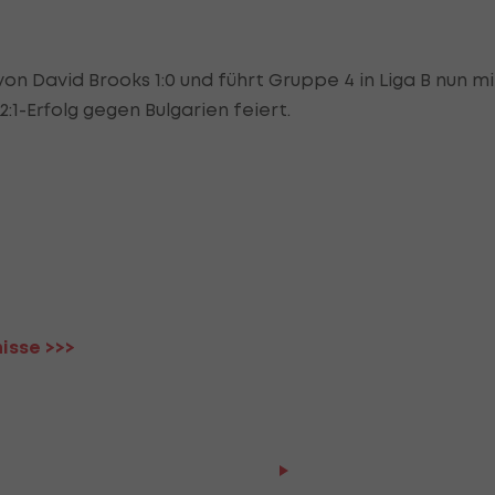
von David Brooks 1:0 und führt Gruppe 4 in Liga B nun mi
 2:1-Erfolg gegen Bulgarien feiert.
isse >>>
HIGHLIGHTS: LASK - SK St
Graz