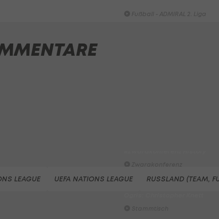
Austria Wien
Fußball - ADMIRAL 2. Liga
Highlights: Munteres Hin un
MMENTARE
Her geht an Wels
Fußball - ADMIRAL 2. Liga
ADMIRAL Hüttengaudi:
Alexander Joppich erzielt d
Tor der 1. Runde
Hüttengaudi
Der legendäre Durchmarsch
des FC Wacker Tirol I
#Zwarakonferenz History
Zwarakonferenz
ONS LEAGUE
UEFA NATIONS LEAGUE
RUSSLAND (TEAM, F
Am Stammtisch bei Andy
Ogris: Christopher Knett
Stammtisch