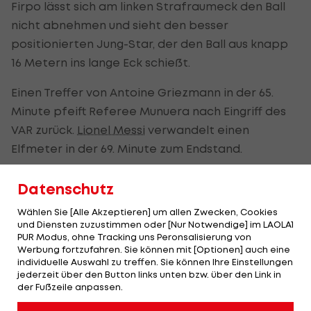
Firpo lässt sich am linken Strafraumeck den Ball
nicht abnehmen und sieht den besser
positionierten Jung-Star, der den Ball aus knapp
16 Metern ins lange Eck schießt.
Einen Treffer von Antoine Griezmann in der 65.
Minute pfeift Referee Munuera nach Eingriff des
VAR zurück.
Lionel Messi
verwandelt einen
Elfmeter in der 69. Minute zum Endstand.
Barcelona baut mit dem vollen Erfolg die
Datenschutz
Tabellenführung auf fünf Punkte aus. Leganes
Wählen Sie [Alle Akzeptieren] um allen Zwecken, Cookies
bleibt mit 23 Zählern Letzter.
und Diensten zuzustimmen oder [Nur Notwendige] im LAOLA1
PUR Modus, ohne Tracking uns Peronsalisierung von
La Liga - Spielplan/Ergebnisse>>>
Werbung fortzufahren. Sie können mit [Optionen] auch eine
individuelle Auswahl zu treffen. Sie können Ihre Einstellungen
La Liga - Tabelle>>>
jederzeit über den Button links unten bzw. über den Link in
der Fußzeile anpassen.
Starte JETZT dein Gratis-Monat bei DAZN und