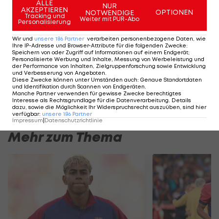
ALLE
NUR
sei LIVE dabei>>>
AKZEPTIEREN
OPTIONEN
NOTWENDIGE
Tracking und
Weiter mit PUR-Abo
Personalisierung
Alle Highlights von
La Liga
hier im VIDEO:
Wir und
unsere
186
Partner
verarbeiten personenbezogene Daten, wie
Ihre IP-Adresse und Browser-Attribute für die folgenden Zwecke
:
Speichern von oder Zugriff auf Informationen auf einem Endgerät;
Der legendäre Durchmarsch des FC
Am Stammtisch bei
Personalisierte Werbung und Inhalte, Messung von Werbeleistung und
der Performance von Inhalten, Zielgruppenforschung sowie Entwicklung
Wacker Tirol I #Zwarakonferenz History
Christopher Knett
und Verbesserung von Angeboten
.
Diese Zwecke können unter Umständen auch
:
Genaue Standortdaten
Zwarakonferenz
Stammtisch
und Identifikation durch Scannen von Endgeräten
.
Manche Partner verwenden für gewisse Zwecke berechtigtes
Interesse als Rechtsgrundlage für die Datenverarbeitung. Details
dazu, sowie die Möglichkeit Ihr Widerspruchsrecht auszuüben, sind hier
verfügbar
:
unsere
186
Partner
Impressum
|
Datenschutzrichtlinie
Mehr zum Thema