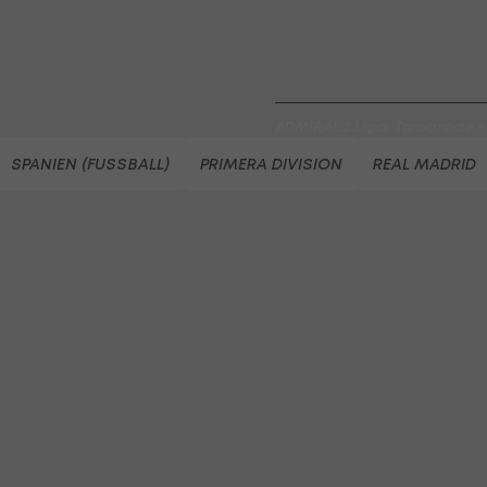
FC Hertha Wels - SV Austria
Fußball - ADMIRAL 2. Liga
ADMIRAL 2.Liga: Torparade - A
Runde
SPANIEN (FUSSBALL)
PRIMERA DIVISION
REAL MADRID
Fußball - ADMIRAL 2. Liga