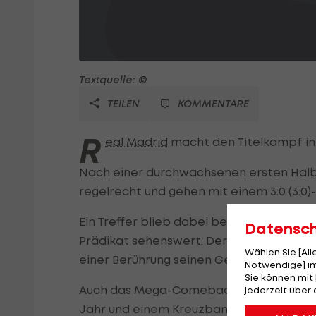
Textquelle: ©
TEILEN
KOMMENTARE
R
eal Madrid
macht den Titelkampf i
Nach einer durchwachsenen ersten Halbze
regelrecht und gehen mit einem 3:0 (3:0)
Ein Treffer blieb dabei besonders in Erin
Datensc
Prädikat sehenswert. Der Franzose über
Wählen Sie [Al
einer Berührung seinen Gegenspieler und k
Notwendige] im
Sie können mit 
Auch das Mega-Comeback von Marco Ase
jederzeit über 
Jahr und einem Kreuzbandriss wurde der 