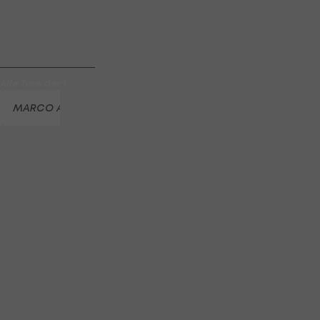
 Salzburg
lle Tore der 1.
MARCO ASENSIO
FC VALENCIA
ZINEDINE ZIDANE