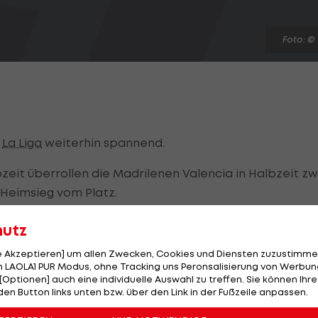
Foto: ©
n
La Liga
weiterhin spannend.
it überrollen die Madrilenen Valencia in Halbzeit zw
-Heimsieg vom Platz.
nerung: Das 3:0 von
Karim Benzema
- ein Traumtor!
hutz
nimmt eine Flanke mit dem rechten Fuß, überlupft mit
le Akzeptieren] um allen Zwecken, Cookies und Diensten zuzustimme
nallt den Ball mit rechts ins linke Kreuzeck.
 LAOLA1 PUR Modus, ohne Tracking uns Peronsalisierung von Werbung
[Optionen] auch eine individuelle Auswahl zu treffen. Sie können Ihre
nsio kann sich sehen lassen: Nach knapp über einem
den Button links unten bzw. über den Link in der Fußzeile anpassen.
24-jährige Offensivspieler gegen Valencia erstmals