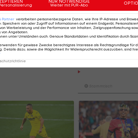
ZEPTIEREN
NUR NOTWENDIGE
OPTI
30 Sekunden nach seiner Hereinnahme. Zudem leistete
Personalisierung
Weiter mit PUR-Abo
6
Partner
verarbeiten personenbezogene Daten, wie Ihre IP-Adresse und Browser-
e
:
Speichern von oder Zugriff auf Informationen auf einem Endgerät; Personalisi
von Werbeleistung und der Performance von Inhalten, Zielgruppenforschung sow
g von Angeboten
.
nnen unter Umständen auch
:
Genaue Standortdaten und Identifikation durch Sca
IDEO:
erwenden für gewisse Zwecke berechtigtes Interesse als Rechtsgrundlage für d
. Details dazu, sowie die Möglichkeit Ihr Widerspruchsrecht auszuüben, sind hie
r
chutzrichtlinie
Am Stammtisch bei Andy O
Knett
Stammtisch
I schau a #LigaZWA - Die Hig
Runde)
I schau a LigaZWA
LASK-Traumstart: Sind die Li
Titelfavorit?