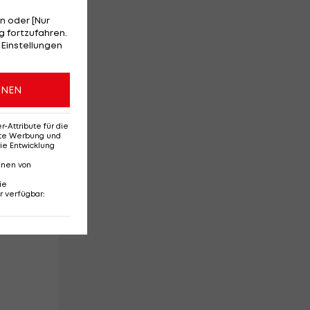
n
n oder [Nur
 fortzufahren.
 Einstellungen
s
ONEN
ion
nd
Attribute für die
erte Werbung und
ie Entwicklung
nnen von
ie
r verfügbar
: