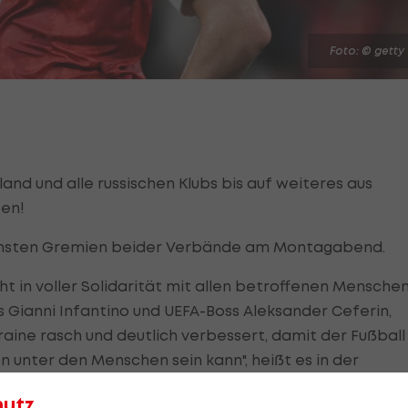
Foto: © getty
land und alle russischen Klubs bis auf weiteres aus
ben!
chsten Gremien beider Verbände am Montagabend.
ht in voller Solidarität mit allen betroffenen Menschen
s Gianni Infantino und UEFA-Boss Aleksander Ceferin,
kraine rasch und deutlich verbessert, damit der Fußball
en unter den Menschen sein kann", heißt es in der
hutz