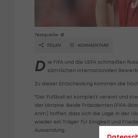
Textquelle: ©
TEILEN
KOMMENTARE
D
ie FIFA und die UEFA schmeißen Russ
sämtlichen internationalen Bewer
Zu dieser Entscheidung kommen die hö
"Der Fußball ist komplett vereint und ste
der Ukraine. Beide Präsidenten (FIFA-Bos
Anm.) hoffen, dass sich die Lage in der U
wieder ein Träger für Einigkeit und Fried
Aussendung.
Datensc