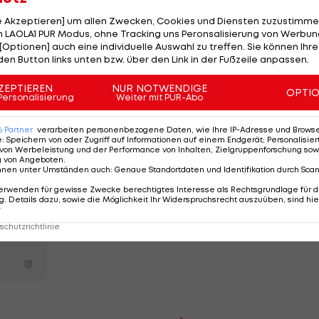
n dem die russische Nationalmannschaft im März um ei
le Akzeptieren] um allen Zwecken, Cookies und Diensten zuzustimme
t nur Spartak Moskau im Europa-League-Achtelfinale
 LAOLA1 PUR Modus, ohne Tracking uns Peronsalisierung von Werbung
[Optionen] auch eine individuelle Auswahl zu treffen. Sie können Ihre
 Gegner gewesen, die Deutschen steigen nun kampflo
den Button links unten bzw. über den Link in der Fußzeile anpassen.
ZEPTIEREN
NUR NOTWENDIGE
OPTI
Personalisierung
Weiter mit PUR-Abo
echien an, dass sie in den Playoffs zur
WM-Qualifikat
len wurde im Playoff-Halbfinale als Gegner von Russla
6
Partner
verarbeiten personenbezogene Daten, wie Ihre IP-Adresse und Browser-
treten sollen. Polen hat nun als kampfloser Sieger
e
:
Speichern von oder Zugriff auf Informationen auf einem Endgerät; Personalisi
von Werbeleistung und der Performance von Inhalten, Zielgruppenforschung sow
egnung Schweden-Tschechien.
g von Angeboten
.
nnen unter Umständen auch
:
Genaue Standortdaten und Identifikation durch Sca
erwenden für gewisse Zwecke berechtigtes Interesse als Rechtsgrundlage für d
. Details dazu, sowie die Möglichkeit Ihr Widerspruchsrecht auszuüben, sind hie
r
chutzrichtlinie
r