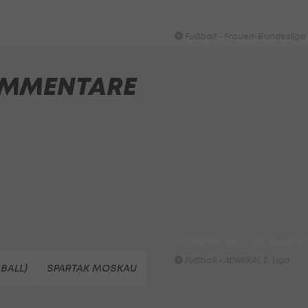
HIGHLIGHTS: Rapid-Frauen li
Bundesliga-Premiere ein Tor
Fußball - Frauen-Bundesliga
First Vienna FC 1894 - SK Rap
MMENTARE
Fußball - Frauen-Bundesliga
win2day Beach Tour PRO OPE
Entscheidung
Beachvolleyball - win2day B
Highlights: Neuzugang führt 
LigaZwa-Auftaktsieg
Fußball - ADMIRAL 2. Liga
FC Hertha Wels - SV Austria
Fußball - ADMIRAL 2. Liga
BALL)
SPARTAK MOSKAU