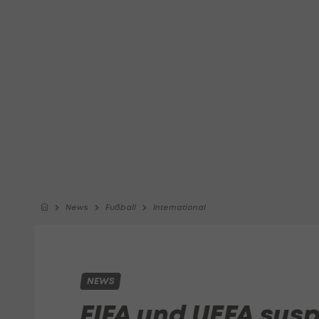
News
Fußball
International
NEWS
FIFA und UEFA sus