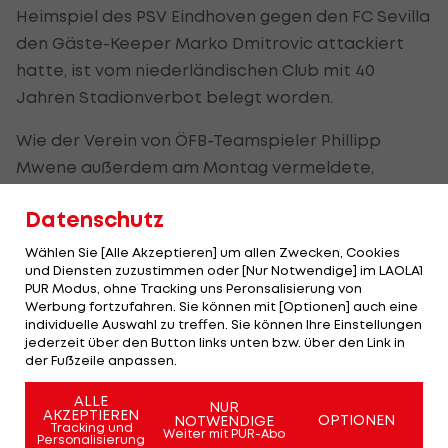
Heimspiel des PSV Eindhoven gegen den FC Sevilla
den Gäste-Keeper Marko Dmitrovic attackiert
hatte, ist vom niederländischen Club mit 40
Jahren Stadionverbot belegt worden.
Wie der Verein von ÖFB-Teamspieler Phillipp
Mwene außerdem am Montag vermeldete,
könnte PSV Regressforderungen an den 20-
Datenschutz
Jährigen stellen.
Wählen Sie [Alle Akzeptieren] um allen Zwecken, Cookies
Der Übeltäter lief bei dem Spiel im Februar auf
und Diensten zuzustimmen oder [Nur Notwendige] im LAOLA1
PUR Modus, ohne Tracking uns Peronsalisierung von
den Platz und schlug Dmitrovic ins Gesicht, ehe er
Werbung fortzufahren. Sie können mit [Optionen] auch eine
vom Goalie niedergerungen wurde. Für sein
individuelle Auswahl zu treffen. Sie können Ihre Einstellungen
jederzeit über den Button links unten bzw. über den Link in
Verhalten wurde der junge Mann bereits zu drei
der Fußzeile anpassen.
Monaten Gefängnis, eines davon auf Bewährung,
verurteilt.
ALLE
NUR
AKZEPTIEREN
OPTIONEN
NOTWENDIGE
Tracking und
Weiter mit PUR-Abo
Gegen den Flitzer bestand bereits ein bis 2026
Personalisierung