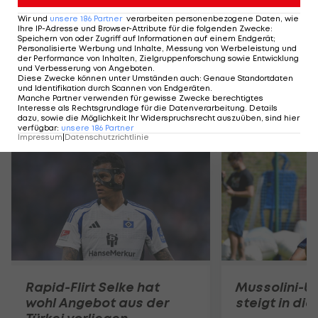
aufrechtes Stadionverbot für alle Arenen in den
Wir und
unsere
186
Partner
verarbeiten personenbezogene Daten, wie
Ihre IP-Adresse und Browser-Attribute für die folgenden Zwecke
:
Niederlanden, allerdings konnte er sich über einen
Speichern von oder Zugriff auf Informationen auf einem Endgerät;
Personalisierte Werbung und Inhalte, Messung von Werbeleistung und
Freund ein Ticket für das Sevilla-Match
der Performance von Inhalten, Zielgruppenforschung sowie Entwicklung
und Verbesserung von Angeboten
.
organisieren.
Diese Zwecke können unter Umständen auch
:
Genaue Standortdaten
und Identifikation durch Scannen von Endgeräten
.
Manche Partner verwenden für gewisse Zwecke berechtigtes
Interesse als Rechtsgrundlage für die Datenverarbeitung. Details
Mehr zum Thema
dazu, sowie die Möglichkeit Ihr Widerspruchsrecht auszuüben, sind hier
verfügbar
:
unsere
186
Partner
Impressum
|
Datenschutzrichtlinie
Rapid-Flirt Selke hat
Mussolini-U
wohl Angebot aus der
steigt in die