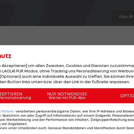
Foto: ©
hutz
die Terror-Warnung und sagt ein Spiel der höchsten
le Akzeptieren] um allen Zwecken, Cookies und Diensten zuzustimme
 LAOLA1 PUR Modus, ohne Tracking uns Peronsalisierung von Werbung
[Optionen] auch eine individuelle Auswahl zu treffen. Sie können Ihre
den Button links unten bzw. über den Link in der Fußzeile anpassen.
n KSC Lokeren und RSC Anderlecht findet nicht statt, 
den konnten und "die Sicherheit nicht garantiert
ZEPTIEREN
NUR NOTWENDIGE
OPTI
Personalisierung
Weiter mit PUR-Abo
6
Partner
verarbeiten personenbezogene Daten, wie Ihre IP-Adresse und Browser-
ausgetragen werden, da die Terror-Warnung nur für Brüss
e
:
Speichern von oder Zugriff auf Informationen auf einem Endgerät; Personalisi
von Werbeleistung und der Performance von Inhalten, Zielgruppenforschung sow
chenende keine Partie der Pro League stattfindet.
g von Angeboten
.
nnen unter Umständen auch
:
Genaue Standortdaten und Identifikation durch Sca