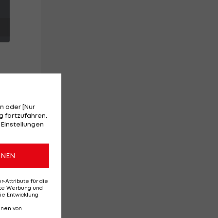
n oder [Nur
 fortzufahren.
 Einstellungen
da
ONEN
Attribute für die
el
erte Werbung und
ie Entwicklung
nnen von