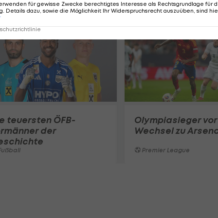
erwenden für gewisse Zwecke berechtigtes Interesse als Rechtsgrundlage für d
. Details dazu, sowie die Möglichkeit Ihr Widerspruchsrecht auszuüben, sind hie
r
chutzrichtlinie
e teuersten ÖFB-
Olympiasieger vor
ormänner der
Wechsel zu Arsena
eschichte
ußball
Premier League