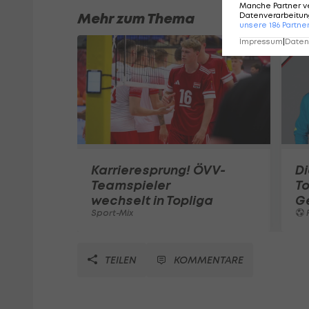
Manche Partner v
Mehr zum Thema
Datenverarbeitung
unsere
186
Partne
Impressum
|
Datens
Karrieresprung! ÖVV-
Di
Teamspieler
T
wechselt in Topliga
G
Sport-Mix
F
TEILEN
KOMMENTARE