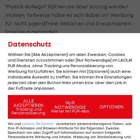
"Plastik-Kollegin" hätten sie aber stutzig werden
müssen, teilweise habe es sich dabei um Werbung
für nicht jugendfreie Websiten und Erwachsenen-
Spielzeug gehandelt.
Datenschutz
Zumindest Erfolg brachten die ungewöhnlichen
Anhängerinnen, der FC Gwangju wurde 1:0
Wählen Sie [Alle Akzeptieren] um allen Zwecken, Cookies
und Diensten zuzustimmen oder [Nur Notwendige] im LAOLA1
geschlagen.
PUR Modus, ohne Tracking uns Peronsalisierung von
Werbung fortzufahren. Sie können mit [Optionen] auch eine
Die
K-League
findet derzeit vor leeren Rängen
individuelle Auswahl zu treffen. Sie können Ihre Einstellungen
jederzeit über den Button links unten bzw. über den Link in
statt und kann bei
LAOLA1 im LIVE-Stream
verfolgt
der Fußzeile anpassen.
werden.
ALLE
NUR
AKZEPTIEREN
OPTIONEN
NOTWENDIGE
Tracking und
Weiter mit PUR-Abo
Personalisierung
Der FC Seoul wollte für ein
Wir und
unsere
186
Partner
verarbeiten personenbezogene Daten, wie
bisschen Stimmung im Stadion
Ihre IP-Adresse und Browser-Attribute für die folgenden Zwecke
:
Speichern von oder Zugriff auf Informationen auf einem Endgerät;
sorgen und bestellte Dutzende
Personalisierte Werbung und Inhalte, Messung von Werbeleistung und