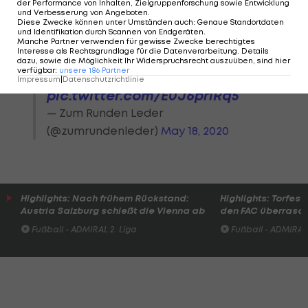
der Performance von Inhalten, Zielgruppenforschung sowie Entwicklung
Puppen für die Zuschauerränge.
und Verbesserung von Angeboten
.
Diese Zwecke können unter Umständen auch
:
Genaue Standortdaten
Geliefert wurden dummerweise
und Identifikation durch Scannen von Endgeräten
.
Sexpuppen. Ein
Manche Partner verwenden für gewisse Zwecke berechtigtes
Interesse als Rechtsgrundlage für die Datenverarbeitung. Details
Missverständnis, sagen jetzt
dazu, sowie die Möglichkeit Ihr Widerspruchsrecht auszuüben, sind hier
verfügbar
:
unsere
186
Partner
die Verantwortlichen.
Impressum
|
Datenschutzrichtlinie
pic.twitter.com/E0J6prlRq5
— Zum Runden Leder
(@zumrundenleder)
May 18, 2020
Highlights: Nach frühem Rückstand:
Highlights: Torfesti
Austria Salzburg schießt die Vienna ab
den FAC überrasc
Fußball - ADMIRAL 2. Liga
Fußball - ADMIRAL 