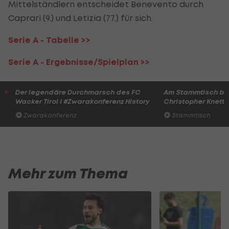
Mittelständlern entscheidet Benevento durch
Caprari (9.) und Letizia (77.) für sich.
Serie A - Tabelle >>
Serie A - Ergebnisse/Spielplan >>
Der legendäre Durchmarsch des FC
Am Stammtisch bei
Wacker Tirol I #Zwarakonferenz History
Christopher Knett
Zwarakonferenz
Stammtisch
Mehr zum Thema