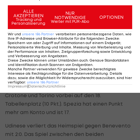
durch ein Traumtor von
Lorenzo Insigne
aus.
ALLE
NUR
Napoli rutscht mit nun 25 Punkten auf Position
AKZEPTIEREN
OPTIONEN
NOTWENDIGE
Tracking und
Weiter mit PUR-Abo
fünf zurück, Torino verpasst einen Befreiunsschlag
Personalisierung
und ist nach nur einem Sieg aus 14 Spielen mit
Wir und
unsere
186
Partner
verarbeiten personenbezogene Daten, wie
Ihre IP-Adresse und Browser-Attribute für die folgenden Zwecke
:
acht Punkten 20. und somit Letzter.
Speichern von oder Zugriff auf Informationen auf einem Endgerät;
Personalisierte Werbung und Inhalte, Messung von Werbeleistung und
der Performance von Inhalten, Zielgruppenforschung sowie Entwicklung
Der FC Genua feiert im Kellerduell gegen Spezia
und Verbesserung von Angeboten
.
Diese Zwecke können unter Umständen auch
:
Genaue Standortdaten
einen 2:1-Sieg. Die Tore erzielen Destro (15.) und
und Identifikation durch Scannen von Endgeräten
.
Criscito (73.) per Elfer. Für Spezia trifft Nzola (10.)
Manche Partner verwenden für gewisse Zwecke berechtigtes
Interesse als Rechtsgrundlage für die Datenverarbeitung. Details
zur zwischenzeitlichen Führung. Für Genua ist es
dazu, sowie die Möglichkeit Ihr Widerspruchsrecht auszuüben, sind hier
verfügbar
:
unsere
186
Partner
der zweite Saisonsieg, damit klettern sie an
Impressum
|
Datenschutzrichtlinie
Crotone und Torino vorbei auf den 18.
Tabellenplatz (10 Pkt.). Spezia hat einen Punkt
mehr am Konto und ist 17.
Udinese verliert das Heimspiel gegen Benevento
mit 2:0. Das Spiel zwischen den beiden