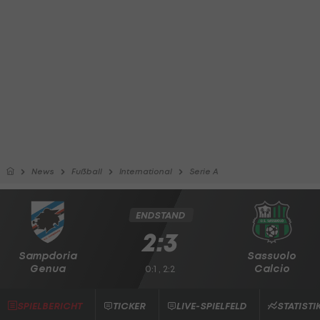
News
Fußball
International
Serie A
ENDSTAND
2:3
Sampdoria
Sassuolo
Genua
Calcio
0:1 , 2:2
SPIELBERICHT
TICKER
LIVE-SPIELFELD
STATISTI