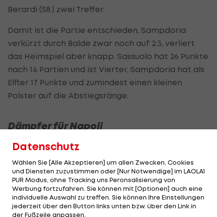
Berardi (58.) zwei Treffer.
Damit ist die Partie entschieden, Sampdoria
verkürzt durch Balde zwar noch auf 2:3, verliert
das Heimspiel aber knapp. Sassuolo hat 26 Punkte
nach 14 Partien und ist Vierter, Sampdoria hat als
Elfter 17 Punkte und zumindest einen kleinen
Polster auf die Abstiegsränge.
Dämpfer für Napoli
Datenschutz
Die Mannschaft von Gennaro Gattuso muss sich
einen Tag vor Weihnachten mit einem späten 1:1-
Wählen Sie [Alle Akzeptieren] um allen Zwecken, Cookies
und Diensten zuzustimmen oder [Nur Notwendige] im LAOLA1
Unentschieden gegen Torino begnügen. Armando
PUR Modus, ohne Tracking uns Peronsalisierung von
Izzo sorgt gegen uninspirierte Napolitaner für
Werbung fortzufahren. Sie können mit [Optionen] auch eine
individuelle Auswahl zu treffen. Sie können Ihre Einstellungen
den ersten Treffer des Tages (56.), aber die
jederzeit über den Button links unten bzw. über den Link in
Heimmannschaft gleicht spät in der Nachspielzeit
der Fußzeile anpassen.