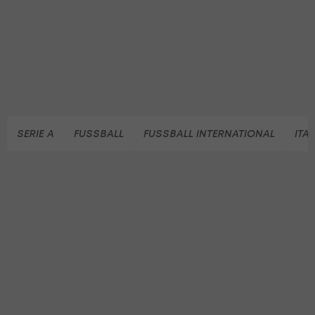
SERIE A
FUSSBALL
FUSSBALL INTERNATIONAL
ITA