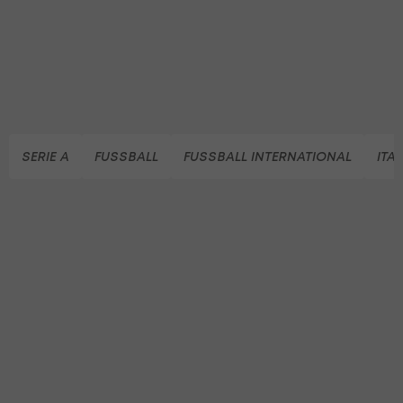
SERIE A
FUSSBALL
FUSSBALL INTERNATIONAL
ITA