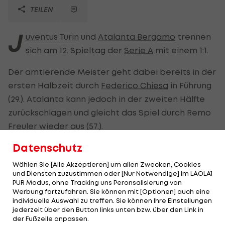
TEILEN
J
uventus Turin
und
Atalanta Bergamo
trennen
sich am 12. Spieltag der
Serie A
mit einem 1:1.
Der amtierende Meister geht dabei bereits in der
ersten Halbzeit durch
Federico Chiesa
in Führung
(29.). Atalanta kann jedoch in der zweiten Hälfte
zurückschlagen und gleicht das Spiel durch Remo
Freuler wieder aus (57.).
Datenschutz
Dennoch bietet sich für Juventus nur kurze Zeit
später die große Chance auf den Sieg. Nach
Wählen Sie [Alle Akzeptieren] um allen Zwecken, Cookies
und Diensten zuzustimmen oder [Nur Notwendige] im LAOLA1
einem Foul von Hans Hateboer bekommt die Alte
PUR Modus, ohne Tracking uns Peronsalisierung von
Dame einen Elfmeter zugesprochen. Superstar
Werbung fortzufahren. Sie können mit [Optionen] auch eine
individuelle Auswahl zu treffen. Sie können Ihre Einstellungen
Cristiano Ronaldo
tritt an, scheitert jedoch an
jederzeit über den Button links unten bzw. über den Link in
Pierluigi Gollini (61.).
der Fußzeile anpassen.