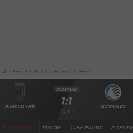
News
Fußball
International
Serie A
ENDSTAND
1:1
Juventus Turin
Atalanta BC
1:0 , 0:1
SPIELBERICHT
TICKER
LIVE-SPIELFELD
STATISTI