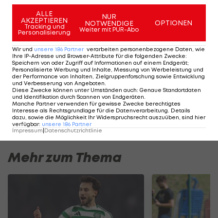
Juventus verpasst es somit, wieder mit
ALLE
NUR
AKZEPTIEREN
OPTIONEN
NOTWENDIGE
Tabellenführer AC Mailand gleichzuziehen und
Tracking und
Weiter mit PUR-Abo
Personalisierung
rangiert mit 24 Punkten auf Platz drei. Atalanta
Wir und
unsere
186
Partner
verarbeiten personenbezogene Daten, wie
steht mit 18 Zählern auf dem achten Rang.
Ihre IP-Adresse und Browser-Attribute für die folgenden Zwecke
:
Speichern von oder Zugriff auf Informationen auf einem Endgerät;
Personalisierte Werbung und Inhalte, Messung von Werbeleistung und
der Performance von Inhalten, Zielgruppenforschung sowie Entwicklung
Der legendäre Durchmarsch des FC
Am Stammtisch bei
und Verbesserung von Angeboten
.
Wacker Tirol I #Zwarakonferenz History
Christopher Knett
Diese Zwecke können unter Umständen auch
:
Genaue Standortdaten
und Identifikation durch Scannen von Endgeräten
.
Zwarakonferenz
Stammtisch
Manche Partner verwenden für gewisse Zwecke berechtigtes
Interesse als Rechtsgrundlage für die Datenverarbeitung. Details
dazu, sowie die Möglichkeit Ihr Widerspruchsrecht auszuüben, sind hier
verfügbar
:
unsere
186
Partner
Impressum
|
Datenschutzrichtlinie
Mehr zum Thema