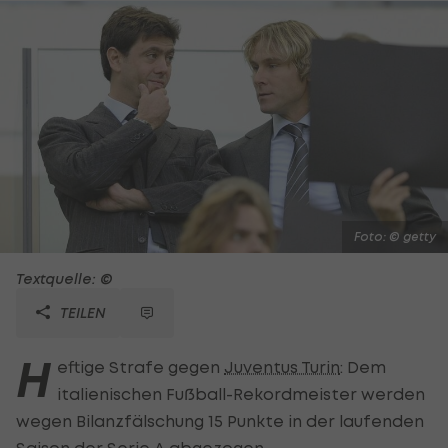
Foto: © getty
Textquelle: ©
TEILEN
H
eftige Strafe gegen
Juventus Turin
: Dem
italienischen Fußball-Rekordmeister werden
wegen Bilanzfälschung 15 Punkte in der laufenden
Saison der
Serie A
abgezogen.