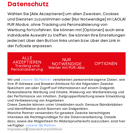
Neben dem Punktabzug wurden auch die
Datenschutz
ehemaligen Klubbosse individuell bestraft. Ex-
Wählen Sie [Alle Akzeptieren] um allen Zwecken, Cookies
Präsident Andrea Agnelli etwa wurde für zwei
und Diensten zuzustimmen oder [Nur Notwendige] im LAOLA1
PUR Modus, ohne Tracking uns Peronsalisierung von
Jahre, der ehemalige Vizepräsident Pavel
Werbung fortzufahren. Sie können mit [Optionen] auch eine
Nedved für acht Monate für jegliche Aktivitäten
individuelle Auswahl zu treffen. Sie können Ihre Einstellungen
jederzeit über den Button links unten bzw. über den Link in
im italienischen Fußball gesperrt.
der Fußzeile anpassen.
ALLE
Bilanzfälschung während der Corona-
NUR
AKZEPTIEREN
OPTIONEN
NOTWENDIGE
Tracking und
Pandemie
Weiter mit PUR-Abo
Personalisierung
Wir und
unsere
186
Partner
verarbeiten personenbezogene Daten, wie
Ex-Geschäftsführer Fabio Paratici erhielt gar eine
Ihre IP-Adresse und Browser-Attribute für die folgenden Zwecke
:
Speichern von oder Zugriff auf Informationen auf einem Endgerät;
Sperre für 30 Monate. Das Gericht wird
Personalisierte Werbung und Inhalte, Messung von Werbeleistung und
der Performance von Inhalten, Zielgruppenforschung sowie Entwicklung
beantragen, dass die Sperren auch auf
und Verbesserung von Angeboten
.
Diese Zwecke können unter Umständen auch
:
Genaue Standortdaten
europäische und internationale Wettbewerbe
und Identifikation durch Scannen von Endgeräten
.
ausgeweitet wird. Das könnte vor allem Paratici
Manche Partner verwenden für gewisse Zwecke berechtigtes
Interesse als Rechtsgrundlage für die Datenverarbeitung. Details
treffen, der seit 2021 Sportdirektor bei
Tottenham
dazu, sowie die Möglichkeit Ihr Widerspruchsrecht auszuüben, sind hier
verfügbar
:
unsere
186
Partner
Hotspur
in England ist. Agnelli und Nedved waren
Impressum
|
Datenschutzrichtlinie