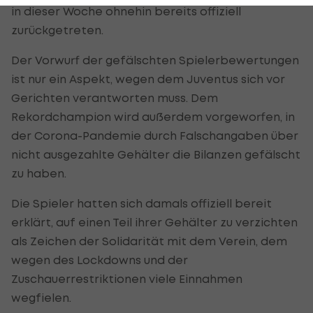
in dieser Woche ohnehin bereits offiziell
zurückgetreten.
Der Vorwurf der gefälschten Spielerbewertungen
ist nur ein Aspekt, wegen dem Juventus sich vor
Gerichten verantworten muss. Dem
Rekordchampion wird außerdem vorgeworfen, in
der Corona-Pandemie durch Falschangaben über
nicht ausgezahlte Gehälter die Bilanzen gefälscht
zu haben.
Die Spieler hatten sich damals offiziell bereit
erklärt, auf einen Teil ihrer Gehälter zu verzichten
als Zeichen der Solidarität mit dem Verein, dem
wegen des Lockdowns und der
Zuschauerrestriktionen viele Einnahmen
wegfielen.