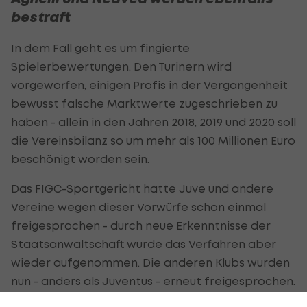
bestraft
In dem Fall geht es um fingierte
Spielerbewertungen. Den Turinern wird
vorgeworfen, einigen Profis in der Vergangenheit
bewusst falsche Marktwerte zugeschrieben zu
haben - allein in den Jahren 2018, 2019 und 2020 soll
die Vereinsbilanz so um mehr als 100 Millionen Euro
beschönigt worden sein.
Das FIGC-Sportgericht hatte Juve und andere
Vereine wegen dieser Vorwürfe schon einmal
freigesprochen - durch neue Erkenntnisse der
Staatsanwaltschaft wurde das Verfahren aber
wieder aufgenommen. Die anderen Klubs wurden
nun - anders als Juventus - erneut freigesprochen.