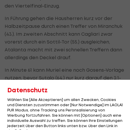
den Viertelfinal-Einzug.
In Führung gehen die Hausherren kurz vor der
Halbzeitpause durch einen Treffer von Miranchuk
(43.). Im zweiten Abschnitt kann Cagliari zwar
vorerst durch ein Sottil-Tor (55.) ausgleichen,
Atalanta macht mit zwei schnellen Treffern dann
allerdings den Deckel drauf.
In Minute 61 kann Muriel eine noch Gosens-Vorlage
nutzen, bevor Sutalo (64.) nur kurz darauf den 3:1-
Endstand herstellt.
Datenschutz
Im Cup-Viertelfinale trifft Atalanta auf den Sieger
Wählen Sie [Alle Akzeptieren] um allen Zwecken, Cookies
und Diensten zuzustimmen oder [Nur Notwendige] im LAOLA1
des Duells zwischen
Lazio Rom
und Parma Calcio,
PUR Modus, ohne Tracking uns Peronsalisierung von
welches am 21. Jänner stattfindet.
Werbung fortzufahren. Sie können mit [Optionen] auch eine
individuelle Auswahl zu treffen. Sie können Ihre Einstellungen
jederzeit über den Button links unten bzw. über den Link in