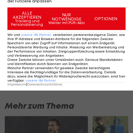
Coppa
der Fußzeile anpassen.
Italia:
Sassuolo
ALLE
NUR
AKZEPTIEREN
OPTIONEN
scheitert an
NOTWENDIGE
Tracking und
Weiter mit PUR-Abo
Personalisierung
Zweitligisten
International
Wir und
unsere
186
Partner
verarbeiten personenbezogene Daten, wie
Ihre IP-Adresse und Browser-Attribute für die folgenden Zwecke
:
Speichern von oder Zugriff auf Informationen auf einem Endgerät;
Personalisierte Werbung und Inhalte, Messung von Werbeleistung und
der Performance von Inhalten, Zielgruppenforschung sowie Entwicklung
und Verbesserung von Angeboten
.
Der legendäre Durchmarsch des FC
Am Stammtisch bei
Diese Zwecke können unter Umständen auch
:
Genaue Standortdaten
Wacker Tirol I #Zwarakonferenz History
Christopher Knett
und Identifikation durch Scannen von Endgeräten
.
Manche Partner verwenden für gewisse Zwecke berechtigtes
Zwarakonferenz
Stammtisch
Interesse als Rechtsgrundlage für die Datenverarbeitung. Details
dazu, sowie die Möglichkeit Ihr Widerspruchsrecht auszuüben, sind hier
verfügbar
:
unsere
186
Partner
Impressum
|
Datenschutzrichtlinie
Mehr zum Thema