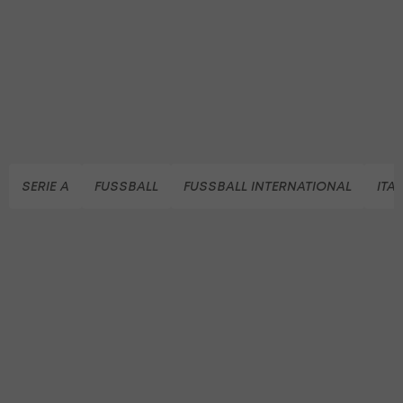
SERIE A
FUSSBALL
FUSSBALL INTERNATIONAL
ITA