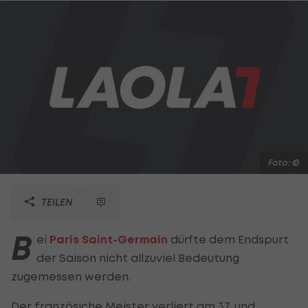
Foto: ©
TEILEN
B
ei
Paris Saint-Germain
dürfte dem Endspurt
der Saison nicht allzuviel Bedeutung
zugemessen werden.
Der französiche Meister verliert am 37. und