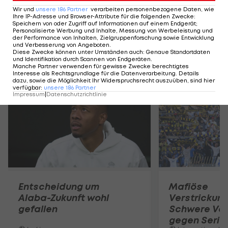
Das Rennen um den möglichen dritten CL-Fixplatz
Wir und
unsere
186
Partner
verarbeiten personenbezogene Daten, wie
wird am letzten Spieltag im Fernduell zwischen
Ihre IP-Adresse und Browser-Attribute für die folgenden Zwecke
:
Speichern von oder Zugriff auf Informationen auf einem Endgerät;
Lyon und Marseille entschieden.
Personalisierte Werbung und Inhalte, Messung von Werbeleistung und
der Performance von Inhalten, Zielgruppenforschung sowie Entwicklung
und Verbesserung von Angeboten
.
Diese Zwecke können unter Umständen auch
:
Genaue Standortdaten
und Identifikation durch Scannen von Endgeräten
.
Mehr zum Thema
Manche Partner verwenden für gewisse Zwecke berechtigtes
Interesse als Rechtsgrundlage für die Datenverarbeitung. Details
dazu, sowie die Möglichkeit Ihr Widerspruchsrecht auszuüben, sind hier
verfügbar
:
unsere
186
Partner
Impressum
|
Datenschutzrichtlinie
Entscheidung um
Mafiöse
Alaba-Zukunft wohl
Verstrickun
gefallen
Schwere Vor
gegen Serie