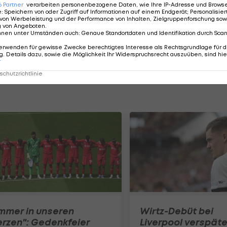
6
Partner
verarbeiten personenbezogene Daten, wie Ihre IP-Adresse und Browser-
ted
bei Huddersfield in Führung (37.). Nach Seitenwech
e
:
Speichern von oder Zugriff auf Informationen auf einem Endgerät; Personalisi
von Werbeleistung und der Performance von Inhalten, Zielgruppenforschung sow
a aber der nicht unverdiente Ausgleich (60.).
g von Angeboten
.
nnen unter Umständen auch
:
Genaue Standortdaten und Identifikation durch Sca
ford sorgen Ruben Loftus-Cheek (48.), David Luiz (51.) 
erwenden für gewisse Zwecke berechtigtes Interesse als Rechtsgrundlage für d
. Details dazu, sowie die Möglichkeit Ihr Widerspruchsrecht auszuüben, sind hie
r
chutzrichtlinie
mmer in unseren
Wirtz-Debüt bei
rzen": Gedenkfeier
Liverpool verspäte