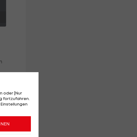
n
n oder [Nur
 fortzufahren.
 Einstellungen
n
r
ONEN