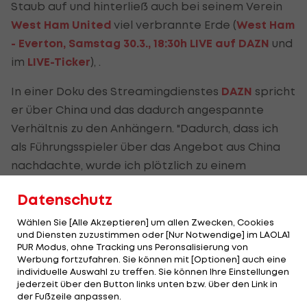
Staub auf und hinterließ auch bei seinem Verein
West Ham United
viel verbrannte Erde (
West Ham
- Everton, Samstag 30.3., 18:30h LIVE auf DAZN
und
im
LIVE-Ticker
), .
In einer Doku des Streamingdienstes
DAZN
spricht
er über China und das dadurch angespannte
Verhältnis zu den Anhängern. "Dadurch, dass ich
als Führungsspieler über das Angebot aus China
nachdachte, wurde ich plötzlich zu einem
schlechten Menschen. Einen Tag bist du top, am
Datenschutz
nächsten aber schon ein Flop - für jeden."
Wählen Sie [Alle Akzeptieren] um allen Zwecken, Cookies
Dabei antwortet er in typischer "Arnie"-Manier:
und Diensten zuzustimmen oder [Nur Notwendige] im LAOLA1
PUR Modus, ohne Tracking uns Peronsalisierung von
"Sie sind sauer, weil sie mich lieben."
Werbung fortzufahren. Sie können mit [Optionen] auch eine
individuelle Auswahl zu treffen. Sie können Ihre Einstellungen
jederzeit über den Button links unten bzw. über den Link in
Teil 1 des Arnautovic-Interviews gibt es
der Fußzeile anpassen.