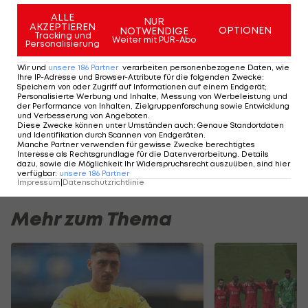
hier im VIDEO:
ALLE
NUR
AKZEPTIEREN
OPTIONEN
NOTWENDIGE
Tracking und
Weiter mit PUR-Abo
Personalisierung
Wir und
unsere
186
Partner
verarbeiten personenbezogene Daten, wie
Ihre IP-Adresse und Browser-Attribute für die folgenden Zwecke
:
Speichern von oder Zugriff auf Informationen auf einem Endgerät;
Personalisierte Werbung und Inhalte, Messung von Werbeleistung und
der Performance von Inhalten, Zielgruppenforschung sowie Entwicklung
und Verbesserung von Angeboten
.
Diese Zwecke können unter Umständen auch
:
Genaue Standortdaten
und Identifikation durch Scannen von Endgeräten
.
Manche Partner verwenden für gewisse Zwecke berechtigtes
Interesse als Rechtsgrundlage für die Datenverarbeitung. Details
dazu, sowie die Möglichkeit Ihr Widerspruchsrecht auszuüben, sind hier
verfügbar
:
unsere
186
Partner
Impressum
|
Datenschutzrichtlinie
Mehr zum Thema