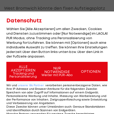
West Bromwich könnte den fixen Aufstiegsplatz
am Samstag, wenn Brentford bei Stoke City
Datenschutz
gastiert, vor dem letzten Spieltag aber erst
einmal abgeben müssen - dafür würde Brentford
Wählen Sie [Alle Akzeptieren] um allen Zwecken, Cookies
und Diensten zuzustimmen oder [Nur Notwendige] im LAOLA1
ein Punkt genügen. Die Ränge drei bis sechs
PUR Modus, ohne Tracking uns Peronsalisierung von
spielen den dritten Aufsteiger in einem Playoff
Werbung fortzufahren. Sie können mit [Optionen] auch eine
individuelle Auswahl zu treffen. Sie können Ihre Einstellungen
aus.
jederzeit über den Button links unten bzw. über den Link in
der Fußzeile anpassen.
Keine gute Nachricht ist der Huddersfield-Sieg für
ALLE
Barnsley, das Schlusslicht kommt nun nicht mehr
NUR
AKZEPTIEREN
OPTIONEN
NOTWENDIGE
an die "Terriers" ran, die Rang 17 belegen und so
Tracking und
Weiter mit PUR-Abo
Personalisierung
gut wie gerettet sind. Für den Klassenerhalt
Wir und
unsere
186
Partner
verarbeiten personenbezogene Daten, wie
braucht es Rang 21, momentan durch Charlton
Ihre IP-Adresse und Browser-Attribute für die folgenden Zwecke
:
Speichern von oder Zugriff auf Informationen auf einem Endgerät;
belegt (vier Punkte vor Barnsley) - besser könnte
Personalisierte Werbung und Inhalte, Messung von Werbeleistung und
der Performance von Inhalten, Zielgruppenforschung sowie Entwicklung
die Struber-Elf die Saison mathematisch gar nicht
und Verbesserung von Angeboten
.
Diese Zwecke können unter Umständen auch
:
Genaue Standortdaten
mehr abschließen.
und Identifikation durch Scannen von Endgeräten
.
Manche Partner verwenden für gewisse Zwecke berechtigtes