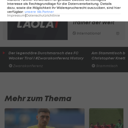
Interesse als Rechtsgrundlage für die Datenverarbeitung. Details
dazu, sowie die Möglichkeit Ihr Widerspruchsrecht auszuüben, sind hier
Der
verfügbar
:
unsere
186
Partner
einflussreichste
Impressum
|
Datenschutzrichtlinie
Trainer der Welt
International
Der legendäre Durchmarsch des FC
Am Stammtisch bei
Wacker Tirol I #Zwarakonferenz History
Christopher Knett
Zwarakonferenz
Stammtisch
Mehr zum Thema