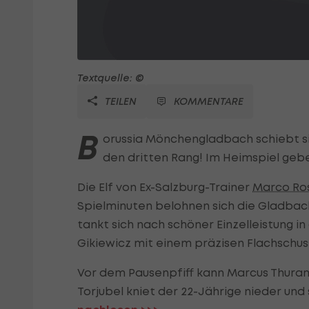
Textquelle: ©
TEILEN
KOMMENTARE
B
orussia Mönchengladbach schiebt si
den dritten Rang! Im Heimspiel geben
Die Elf von Ex-Salzburg-Trainer
Marco Ro
Spielminuten belohnen sich die Gladbach
tankt sich nach schöner Einzelleistung i
Gikiewicz mit einem präzisen Flachschus
Vor dem Pausenpfiff kann Marcus Thuram
Torjubel kniet der 22-Jährige nieder und