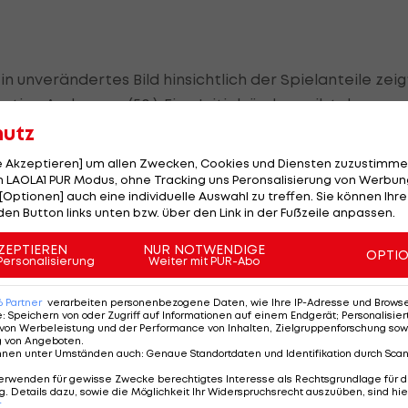
unverändertes Bild hinsichtlich der Spielanteile zeig
stian Andersson (50.). Eine Initialzündung gibt der
icht, da Thuram neun Minuten später seinen Doppelpa
hutz
lea per Volley (82.).
le Akzeptieren] um allen Zwecken, Cookies und Diensten zuzustimme
 LAOLA1 PUR Modus, ohne Tracking uns Peronsalisierung von Werbung
 Gladbach (56 Punkte) an
RB Leipzig
und Bayer Leverkus
[Optionen] auch eine individuelle Auswahl zu treffen. Sie können Ihre
den Button links unten bzw. über den Link in der Fußzeile anpassen.
an 14. Stelle, vier Punkte vor dem Relegationsrang, der
ird.
ZEPTIEREN
NUR NOTWENDIGE
OPTI
Personalisierung
Weiter mit PUR-Abo
isse >>>
6
Partner
verarbeiten personenbezogene Daten, wie Ihre IP-Adresse und Browser-
e
:
Speichern von oder Zugriff auf Informationen auf einem Endgerät; Personalisi
von Werbeleistung und der Performance von Inhalten, Zielgruppenforschung sow
g von Angeboten
.
nnen unter Umständen auch
:
Genaue Standortdaten und Identifikation durch Sca
erwenden für gewisse Zwecke berechtigtes Interesse als Rechtsgrundlage für d
. Details dazu, sowie die Möglichkeit Ihr Widerspruchsrecht auszuüben, sind hie
r