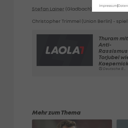
Impressum
|
Datens
Stefan Lainer
(Gladbach) - spielt durch, 
Christopher Trimmel (Union Berlin) - spie
Thuram mit
Anti-
Rassismus
Torjubel wi
Kaepernic
Deutsche Bundesliga
Mehr zum Thema