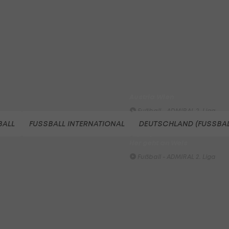
dem SKN einen endgültigen
Fehlstart
Fußball - ADMIRAL 2. Liga
FC Liefering - FC Hertha Wel
Fußball - ADMIRAL 2. Liga
SKN St. Pölten - Young Violet
Austria Wien
Fußball - ADMIRAL 2. Liga
BALL
FUSSBALL INTERNATIONAL
DEUTSCHLAND (FUSSBAL
Highlights: Munteres Hin un
Her geht an Wels
Fußball - ADMIRAL 2. Liga