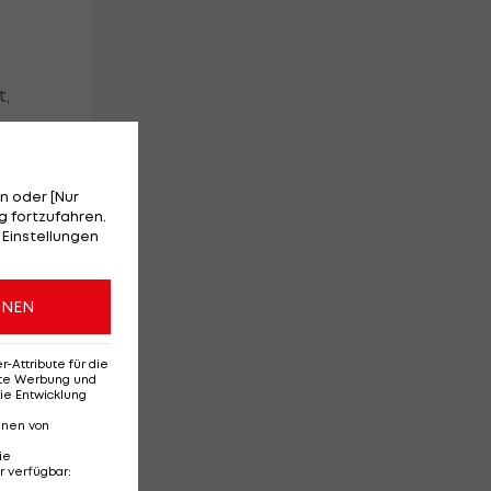
t,
ck
n oder [Nur
 fortzufahren.
en
 Einstellungen
ONEN
Attribute für die
erte Werbung und
ie Entwicklung
nnen von
ie
r verfügbar
: