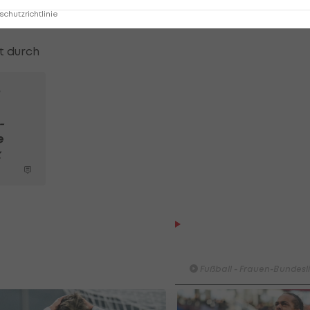
chutzrichtlinie
sieht Gelb
lt durch
-
e
k
HIGHLIGHTS: First Vienna 
1894 - SpG Südburgenlan
TSV Hartberg
Fußball - Frauen-Bundesl
SK Rapid II - ASK Voitsberg