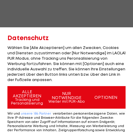
Datenschutz
Wählen Sie [Alle Akzeptieren] um allen Zwecken, Cookies
und Diensten zuzustimmen oder [Nur Notwendige] im LAOLA1
PUR Modus, ohne Tracking uns Peronsalisierung von
Werbung fortzufahren. Sie können mit [Optionen] auch eine
individuelle Auswahl zu treffen. Sie können Ihre Einstellungen
jederzeit über den Button links unten bzw. über den Link in
der Fußzeile anpassen.
ALLE
NUR
AKZEPTIEREN
OPTIONEN
NOTWENDIGE
Tracking und
Weiter mit PUR-Abo
Personalisierung
Wir und
unsere
186
Partner
verarbeiten personenbezogene Daten, wie
Ihre IP-Adresse und Browser-Attribute für die folgenden Zwecke
:
Speichern von oder Zugriff auf Informationen auf einem Endgerät;
Personalisierte Werbung und Inhalte, Messung von Werbeleistung und
der Performance von Inhalten, Zielgruppenforschung sowie Entwicklung