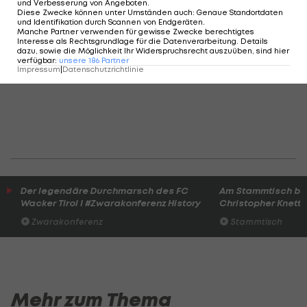
und Verbesserung von Angeboten
.
Diese Zwecke können unter Umständen auch
:
Genaue Standortdaten
und Identifikation durch Scannen von Endgeräten
.
Manche Partner verwenden für gewisse Zwecke berechtigtes
Interesse als Rechtsgrundlage für die Datenverarbeitung. Details
dazu, sowie die Möglichkeit Ihr Widerspruchsrecht auszuüben, sind hier
verfügbar
:
unsere
186
Partner
Impressum
|
Datenschutzrichtlinie
Der legendäre Durchmarsch des FC
Am Stammtisch bei
Wacker Tirol I #Zwarakonferenz History
Christopher Knett
Zwarakonferenz
Stammtisch
Mehr zum Thema