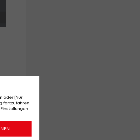
n oder [Nur
 fortzufahren.
 Einstellungen
t
ONEN