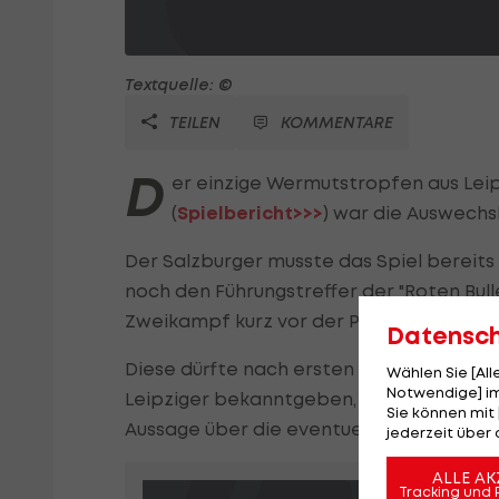
Textquelle: ©
TEILEN
KOMMENTARE
D
er einzige Wermutstropfen aus Leip
(
Spielbericht>>>
) war die Auswechs
Der Salzburger musste das Spiel bereit
noch den Führungstreffer der "Roten Bul
Zweikampf kurz vor der Pause zog er sich
Datensc
Diese dürfte nach ersten Untersuchungen 
Wählen Sie [Al
Notwendige] im
Leipziger bekanntgeben, habe sich der Ö
Sie können mit 
Aussage über die eventuelle Ausfallzeit
jederzeit über 
ALLE AK
Tracking und 
Sabitzer-