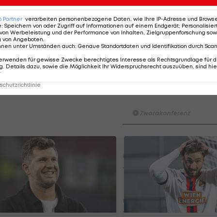
6
Partner
verarbeiten personenbezogene Daten, wie Ihre IP-Adresse und Browser-
e
:
Speichern von oder Zugriff auf Informationen auf einem Endgerät; Personalisi
von Werbeleistung und der Performance von Inhalten, Zielgruppenforschung sow
g von Angeboten
.
nnen unter Umständen auch
:
Genaue Standortdaten und Identifikation durch Sca
erwenden für gewisse Zwecke berechtigtes Interesse als Rechtsgrundlage für d
. Details dazu, sowie die Möglichkeit Ihr Widerspruchsrecht auszuüben, sind hie
r
chutzrichtlinie
Der legendäre Durchmar
Tirol I #Zwarakonferenz Hi
Zwarakonferenz
Am Stammtisch bei Andy Ogr
Knett
Stammtisch
I schau a #LigaZWA - Die Hig
Runde)
I schau a LigaZWA