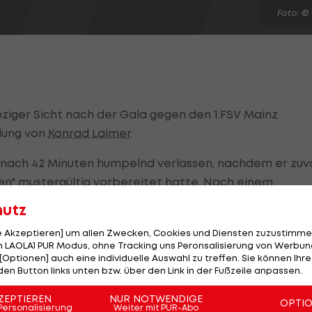
Foto: ©
ziger Sicht nach der Gala gegen den 1.FSV Mainz
lung von
Konrad Laimer
.
s nach 42 Minuten humpelnd verlassen, nachdem er zuv
len" mustergültig vorbereitet hatte. Nach einem
 offenkundig eine Knieverletzung zu.
hutz
aber nicht allzu drastisch ausgefallen sein. Wie die
le Akzeptieren] um allen Zwecken, Cookies und Diensten zuzustimme
 LAOLA1 PUR Modus, ohne Tracking uns Peronsalisierung von Werbung
FB-Dauerläufer eine Knieprellung zugezogen. Eine
[Optionen] auch eine individuelle Auswahl zu treffen. Sie können Ihre
 sei erst nach weiteren Untersuchungen möglich.
den Button links unten bzw. über den Link in der Fußzeile anpassen.
ZEPTIEREN
NUR NOTWENDIGE
OPTI
Personalisierung
Weiter mit PUR-Abo