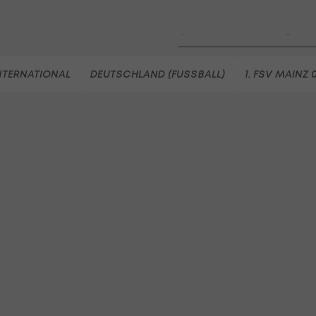
LigaZwa-Auftaktsieg
Fußball - ADMIRAL 2. Liga
FC Hertha Wels - SV Austria
NTERNATIONAL
DEUTSCHLAND (FUSSBALL)
1. FSV MAINZ 
Fußball - ADMIRAL 2. Liga