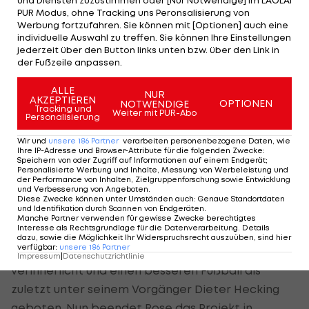
PUR Modus, ohne Tracking uns Peronsalisierung von
ausgebliebenes Treuebekenntnis zum Verein
Werbung fortzufahren. Sie können mit [Optionen] auch eine
hatte bei den Mönchengladbacher Fans für
individuelle Auswahl zu treffen. Sie können Ihre Einstellungen
jederzeit über den Button links unten bzw. über den Link in
wachsenden Unmut gesorgt. Obwohl
der Fußzeile anpassen.
Sportdirektor Max Eberl die Wahrscheinlichkeit
ALLE
für einen Rose-Verbleib noch am 6. Februar auf "98
NUR
AKZEPTIEREN
OPTIONEN
NOTWENDIGE
Prozent" taxiert hatte, muss er nun auf
Tracking und
Weiter mit PUR-Abo
Personalisierung
Trainersuche gehen.
Wir und
unsere
186
Partner
verarbeiten personenbezogene Daten, wie
Ihre IP-Adresse und Browser-Attribute für die folgenden Zwecke
:
Rose hat in seiner bisherigen Amtszeit in
Speichern von oder Zugriff auf Informationen auf einem Endgerät;
Personalisierte Werbung und Inhalte, Messung von Werbeleistung und
Gladbach überzeugt und das Team bis ins
der Performance von Inhalten, Zielgruppenforschung sowie Entwicklung
und Verbesserung von Angeboten
.
Champions-League-Achtelfinale gegen
Diese Zwecke können unter Umständen auch
:
Genaue Standortdaten
und Identifikation durch Scannen von Endgeräten
.
Manchester City
geführt. Die Mannschaft mit den
Manche Partner verwenden für gewisse Zwecke berechtigtes
Interesse als Rechtsgrundlage für die Datenverarbeitung. Details
Österreichern
Stefan Lainer
, Hannes Wolf und
dazu, sowie die Möglichkeit Ihr Widerspruchsrecht auszuüben, sind hier
verfügbar
:
unsere
186
Partner
Valentino Lazaro
hat seinen Spielstil schnell
Impressum
|
Datenschutzrichtlinie
verinnerlicht und einen besseren Fußball als
zuletzt unter seinem Vorgänger Dieter Hecking
geboten. Nun beendet Rose das Projekt in