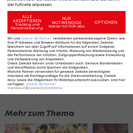
Schlussphase eingewechselt und kommt zu
der Fußzeile anpassen.
seinem ersten Einsatz seit dem DFB-Pokalfinale
ALLE
NUR
2017. Er besorgt in der Nachspielzeit sogar noch
AKZEPTIEREN
OPTIONEN
NOTWENDIGE
Tracking und
Weiter mit PUR-Abo
den Endstand (90.+1).
Personalisierung
Wir und
unsere
186
Partner
verarbeiten personenbezogene Daten, wie
Der HSV benötigt am letzten Spieltag einen
Ihre IP-Adresse und Browser-Attribute für die folgenden Zwecke
:
Speichern von oder Zugriff auf Informationen auf einem Endgerät;
Heimsieg über Mönchengladbach und einen Erfolg
Personalisierte Werbung und Inhalte, Messung von Werbeleistung und
der Performance von Inhalten, Zielgruppenforschung sowie Entwicklung
von Köln in Wolfsburg, um noch auf den
und Verbesserung von Angeboten
.
Diese Zwecke können unter Umständen auch
:
Genaue Standortdaten
Relegationsplatz zu springen. Der fixe
und Identifikation durch Scannen von Endgeräten
.
Manche Partner verwenden für gewisse Zwecke berechtigtes
Klassenerhalt ist außer Reichweite, auch das
Interesse als Rechtsgrundlage für die Datenverarbeitung. Details
dazu, sowie die Möglichkeit Ihr Widerspruchsrecht auszuüben, sind hier
Torverhältnis ist wesentlich schlechter als jenes
verfügbar
:
unsere
186
Partner
Impressum
|
Datenschutzrichtlinie
der Wolfsburger.
Mehr zum Thema