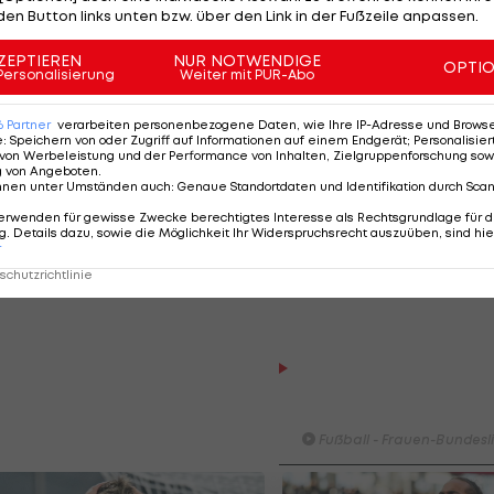
 News HD.
den Button links unten bzw. über den Link in der Fußzeile anpassen.
adbach (Sa., 18:30 Uhr im
LAOLA1-LIVE-Ticker
), 1. FC Köln 
ZEPTIEREN
NUR NOTWENDIGE
OPTI
Personalisierung
Weiter mit PUR-Abo
cker
) und Union Berlin - Bayern München (So., 18:00 Uhr i
nten zu sehen.
6
Partner
verarbeiten personenbezogene Daten, wie Ihre IP-Adresse und Browser-
e
:
Speichern von oder Zugriff auf Informationen auf einem Endgerät; Personalisi
rder Bremen und Bayer Leverkusen (20:30 Uhr im
von Werbeleistung und der Performance von Inhalten, Zielgruppenforschung sow
g von Angeboten
.
 noch nicht gänzlich geklärt.
nnen unter Umständen auch
:
Genaue Standortdaten und Identifikation durch Sca
erwenden für gewisse Zwecke berechtigtes Interesse als Rechtsgrundlage für d
e beim Streamingdienst DAZN übertragen werden sollen
. Details dazu, sowie die Möglichkeit Ihr Widerspruchsrecht auszuüben, sind hie
r
t, von dem DAZN eine Sublizenz erworben hatte, ist
chutzrichtlinie
HIGHLIGHTS: First Vienna 
1894 - SpG Südburgenlan
TSV Hartberg
Fußball - Frauen-Bundesl
First Vienna FC 1894 - SpG