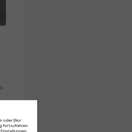
rk
z.
n oder [Nur
 fortzufahren.
 Einstellungen