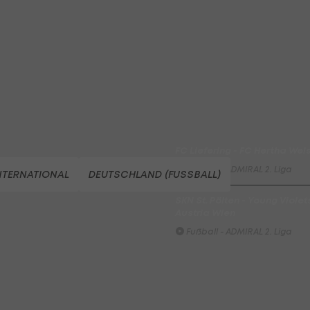
Highlights: Blau-Weiß schen
Wacker drei Tore ein
Fußball - ADMIRAL 2. Liga
Highlights: Jerabek bereitet
dem SKN einen endgültigen
Fehlstart
Fußball - ADMIRAL 2. Liga
FC Liefering - FC Hertha Wel
Fußball - ADMIRAL 2. Liga
NTERNATIONAL
DEUTSCHLAND (FUSSBALL)
SKN St. Pölten - Young Violet
Austria Wien
Fußball - ADMIRAL 2. Liga