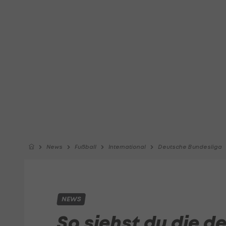
News
Fußball
International
Deutsche Bundesliga
NEWS
So siehst du die d