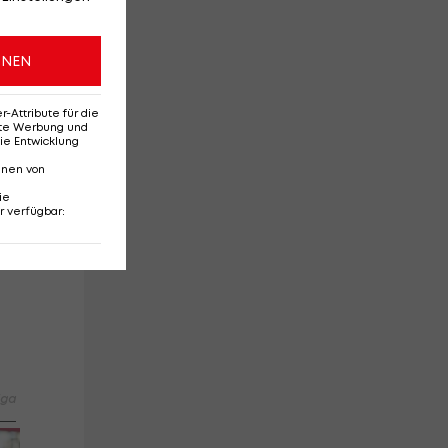
-
ONEN
m
Attribute für die
erte Werbung und
ie Entwicklung
nnen von
ie
,
r verfügbar
:
FC
d /
iga