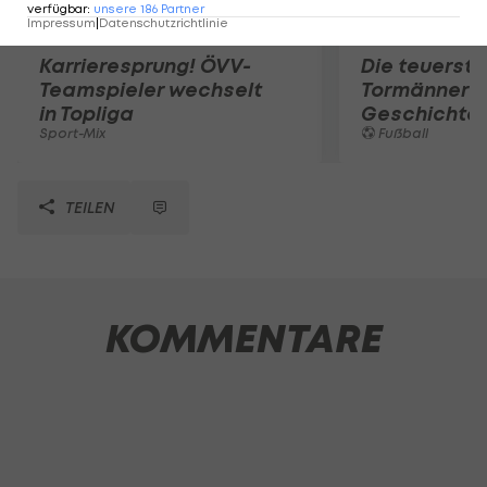
verfügbar
:
unsere
186
Partner
Impressum
|
Datenschutzrichtlinie
Karrieresprung! ÖVV-
Die teuerst
Teamspieler wechselt
Tormänner d
in Topliga
Geschichte
Sport-Mix
Fußball
TEILEN
KOMMENTARE