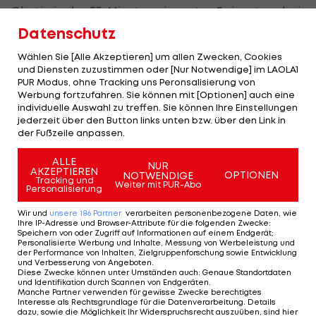
Okotie in der 53. Minute sein erstes Saisontor, drei
Minuten später legt der ÖFB-Teamstürmer selbst
Datenschutz
nach. Die 60er springen damit auf den
Wählen Sie [Alle Akzeptieren] um allen Zwecken, Cookies
Relegationsplatz.
und Diensten zuzustimmen oder [Nur Notwendige] im LAOLA1
PUR Modus, ohne Tracking uns Peronsalisierung von
Werbung fortzufahren. Sie können mit [Optionen] auch eine
Indes stürmt RB Leipzig durch einen 1:0-
individuelle Auswahl zu treffen. Sie können Ihre Einstellungen
Auswärtsieg bei Aufsteiger Arminia Bielefeld an
jederzeit über den Button links unten bzw. über den Link in
der Fußzeile anpassen.
die Tabellenspitze, das einzige Tor erzielt Davie
Selke (40.).
ALLE
NUR
AKZEPTIEREN
OPTIONEN
NOTWENDIGE
Tracking und
Weiter mit PUR-Abo
Personalisierung
Mehr zum Thema
Wir und
unsere
186
Partner
verarbeiten personenbezogene Daten, wie
Ihre IP-Adresse und Browser-Attribute für die folgenden Zwecke
:
Speichern von oder Zugriff auf Informationen auf einem Endgerät;
Personalisierte Werbung und Inhalte, Messung von Werbeleistung und
der Performance von Inhalten, Zielgruppenforschung sowie Entwicklung
und Verbesserung von Angeboten
.
Diese Zwecke können unter Umständen auch
:
Genaue Standortdaten
und Identifikation durch Scannen von Endgeräten
.
Manche Partner verwenden für gewisse Zwecke berechtigtes
Interesse als Rechtsgrundlage für die Datenverarbeitung. Details
dazu, sowie die Möglichkeit Ihr Widerspruchsrecht auszuüben, sind hier