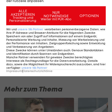
der Fußzeile anpassen.
Phase unbedingt braucht."
ALLE
NUR
Der
VfL Bochum
rangiert in der 2. deutschen
AKZEPTIEREN
OPTIONEN
NOTWENDIGE
Tracking und
Weiter mit PUR-Abo
Bundesliga aktuell auf dem 15. Platz. Der Vorsprung
Personalisierung
auf die Abstiegsränge beträgt lediglich drei
Wir und
unsere
186
Partner
verarbeiten personenbezogene Daten, wie
Ihre IP-Adresse und Browser-Attribute für die folgenden Zwecke
:
Punkte.
Speichern von oder Zugriff auf Informationen auf einem Endgerät;
Personalisierte Werbung und Inhalte, Messung von Werbeleistung und
der Performance von Inhalten, Zielgruppenforschung sowie Entwicklung
und Verbesserung von Angeboten
.
HIGHLIGHTS: LASK - SK Sturm Graz
FC Blau-Weiß Linz 
Diese Zwecke können unter Umständen auch
:
Genaue Standortdaten
und Identifikation durch Scannen von Endgeräten
.
Fußball - Frauen-Bundesliga
Fußball - ADMIRAL 
Manche Partner verwenden für gewisse Zwecke berechtigtes
Interesse als Rechtsgrundlage für die Datenverarbeitung. Details
dazu, sowie die Möglichkeit Ihr Widerspruchsrecht auszuüben, sind hier
verfügbar
:
unsere
186
Partner
Impressum
|
Datenschutzrichtlinie
Mehr zum Thema