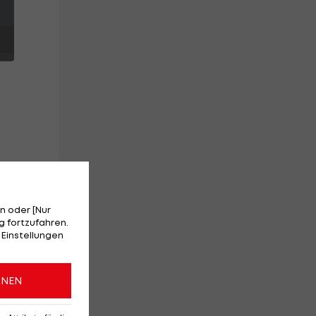
FC
n oder [Nur
 fortzufahren.
 Einstellungen
ONEN