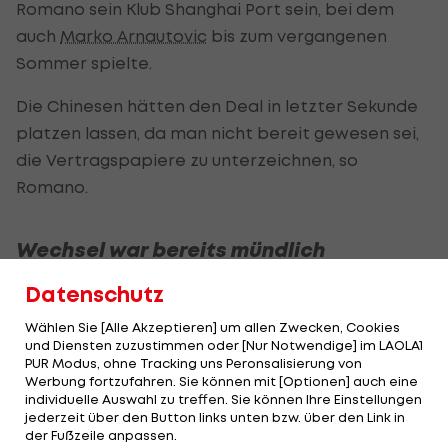
Romano sein Klub Shanghai Port sein, bei dem
auch
Marko Arnautovic
bis zum vergangenen
Sommer spielte.
Die Chinesen hätten den Deal in letzter Sekunde
platzen lassen, da man nicht bereit gewesen sei,
die Vertragspapiere zu unterzeichnen, so
Romano.
Wechsel war bereits mündlich
vereinbart
Datenschutz
Pikant dabei: Es soll zwischen den Vereinen
Wählen Sie [Alle Akzeptieren] um allen Zwecken, Cookies
und Diensten zuzustimmen oder [Nur Notwendige] im LAOLA1
bereits eine mündliche Vereinbarung gegeben
PUR Modus, ohne Tracking uns Peronsalisierung von
haben. Oscar lichtete sich daraufhin in einem
Werbung fortzufahren. Sie können mit [Optionen] auch eine
individuelle Auswahl zu treffen. Sie können Ihre Einstellungen
Trikot seines "neuen" Klubs ab.
jederzeit über den Button links unten bzw. über den Link in
der Fußzeile anpassen.
"Ich weiß das Interesse von Flamengo und den