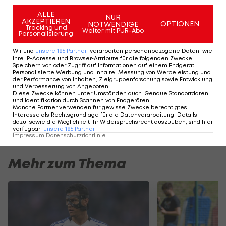
Fans zu schätzen, aber das war in diesem
ALLE
NUR
AKZEPTIEREN
OPTIONEN
NOTWENDIGE
Moment nicht möglich", schreibt Oscar. Damit
Tracking und
Weiter mit PUR-Abo
Personalisierung
bleibt der 30-Jährige, der seit 2017 in China aktiv
Wir und
unsere
186
Partner
verarbeiten personenbezogene Daten, wie
ist, vorerst bei Shanghai Port.
Ihre IP-Adresse und Browser-Attribute für die folgenden Zwecke
:
Speichern von oder Zugriff auf Informationen auf einem Endgerät;
Personalisierte Werbung und Inhalte, Messung von Werbeleistung und
der Performance von Inhalten, Zielgruppenforschung sowie Entwicklung
Der legendäre Durchmarsch des FC
Am Stammtisch bei
und Verbesserung von Angeboten
.
Wacker Tirol I #Zwarakonferenz History
Christopher Knett
Diese Zwecke können unter Umständen auch
:
Genaue Standortdaten
und Identifikation durch Scannen von Endgeräten
.
Zwarakonferenz
Stammtisch
Manche Partner verwenden für gewisse Zwecke berechtigtes
Interesse als Rechtsgrundlage für die Datenverarbeitung. Details
dazu, sowie die Möglichkeit Ihr Widerspruchsrecht auszuüben, sind hier
verfügbar
:
unsere
186
Partner
Impressum
|
Datenschutzrichtlinie
Mehr zum Thema