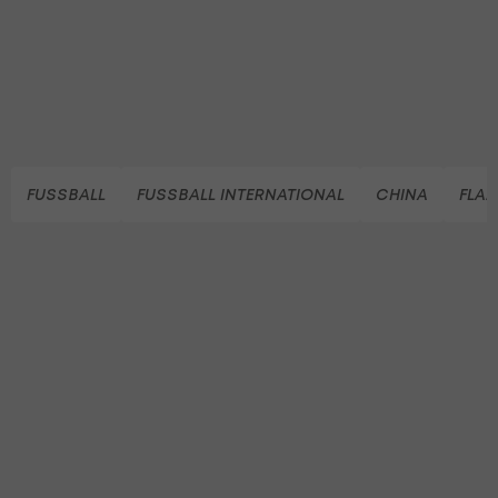
FUSSBALL
FUSSBALL INTERNATIONAL
CHINA
FLAM