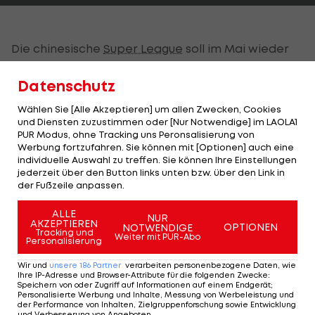
Die chinesische
Super League
soll im Mai wieder
den Spielbetrieb aufnehmen. Laut
Datenschutz
Medienberichten ist aber fast die Hälfte der
ausländischen Spieler noch nicht wieder im Land.
Wählen Sie [Alle Akzeptieren] um allen Zwecken, Cookies
und Diensten zuzustimmen oder [Nur Notwendige] im LAOLA1
"In der ganzen Liga fehlen Legionäre", sagte
PUR Modus, ohne Tracking uns Peronsalisierung von
Pranter. "Ob sie ohne die spielen, ist die Frage."
Werbung fortzufahren. Sie können mit [Optionen] auch eine
individuelle Auswahl zu treffen. Sie können Ihre Einstellungen
Die Mannschaft von Shanghai SIPG hatte schon
jederzeit über den Button links unten bzw. über den Link in
der Fußzeile anpassen.
die akute Verbreitungsphase von SARS-CoV-2 in
China, wo das Virus seinen Ursprung genommen
ALLE
NUR
AKZEPTIEREN
OPTIONEN
NOTWENDIGE
hatte, in Dubai verbracht. Die Spieler erhielten
Tracking und
Weiter mit PUR-Abo
Personalisierung
danach im März die Erlaubnis, zu ihren Familien zu
Wir und
unsere
186
Partner
verarbeiten personenbezogene Daten, wie
reisen. Arnautovic besuchte seine Frau und seine
Ihre IP-Adresse und Browser-Attribute für die folgenden Zwecke
:
Speichern von oder Zugriff auf Informationen auf einem Endgerät;
beiden Töchter in
Deutschland
, wurde von seinem
Personalisierte Werbung und Inhalte, Messung von Werbeleistung und
Club aber wenige Tage später in die Emirate
der Performance von Inhalten, Zielgruppenforschung sowie Entwicklung
und Verbesserung von Angeboten
.