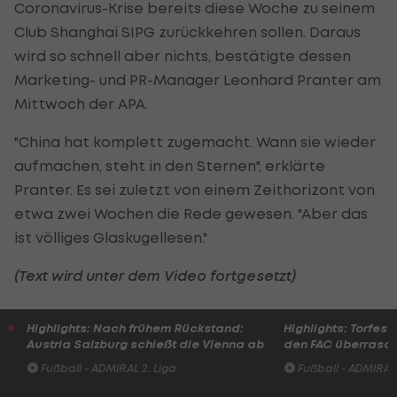
Coronavirus-Krise bereits diese Woche zu seinem
Club Shanghai SIPG zurückkehren sollen. Daraus
wird so schnell aber nichts, bestätigte dessen
Marketing- und PR-Manager Leonhard Pranter am
Mittwoch der APA.
"China hat komplett zugemacht. Wann sie wieder
aufmachen, steht in den Sternen", erklärte
Pranter. Es sei zuletzt von einem Zeithorizont von
etwa zwei Wochen die Rede gewesen. "Aber das
ist völliges Glaskugellesen."
(Text wird unter dem Video fortgesetzt)
Highlights: Nach frühem Rückstand:
Highlights: Torfesti
Austria Salzburg schießt die Vienna ab
den FAC überrasc
Fußball - ADMIRAL 2. Liga
Fußball - ADMIRAL 