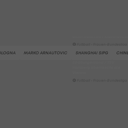
SV Austria Salzburg - First
Vienna FC 1894
Fußball - ADMIRAL 2. Liga
FC Red Bull Salzburg - FC
Blau-Weiß Linz / Kleinmünch
Fußball - Frauen-Bundesliga
OLOGNA
MARKO ARNAUTOVIC
SHANGHAI SIPG
CHIN
HIGHLIGHTS: SpG
Südburgenland / TSV
Hartberg überrascht die
Vienna
Fußball - Frauen-Bundesliga