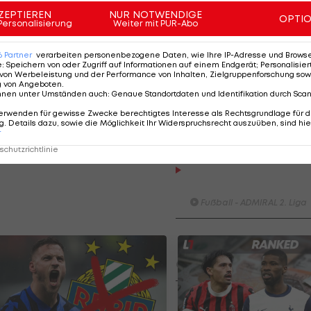
ärz beginnen, ein genauer Zeitpunkt ist noch offen.
ZEPTIEREN
NUR NOTWENDIGE
OPTI
Personalisierung
Weiter mit PUR-Abo
na
6
Partner
verarbeiten personenbezogene Daten, wie Ihre IP-Adresse und Browser-
e
:
Speichern von oder Zugriff auf Informationen auf einem Endgerät; Personalisi
 bei
von Werbeleistung und der Performance von Inhalten, Zielgruppenforschung sow
tovic
g von Angeboten
.
nnen unter Umständen auch
:
Genaue Standortdaten und Identifikation durch Sca
A
erwenden für gewisse Zwecke berechtigtes Interesse als Rechtsgrundlage für d
. Details dazu, sowie die Möglichkeit Ihr Widerspruchsrecht auszuüben, sind hie
r
chutzrichtlinie
Highlights: Amstetten sch
Admira in die Krise
Fußball - ADMIRAL 2. Liga
ADMIRAL 2.Liga: Torparade -
Alle Tore der 2.Runde
Fußball - ADMIRAL 2. Liga
Highlights: Nach frühem
Rückstand: Austria Salzbur