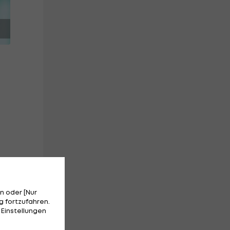
n
n oder [Nur
 fortzufahren.
e
 Einstellungen