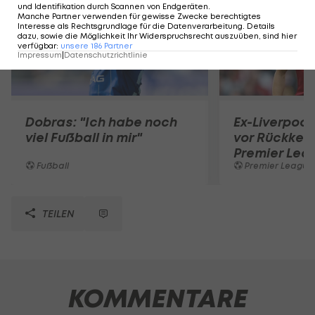
und Identifikation durch Scannen von Endgeräten
.
Manche Partner verwenden für gewisse Zwecke berechtigtes
Interesse als Rechtsgrundlage für die Datenverarbeitung. Details
dazu, sowie die Möglichkeit Ihr Widerspruchsrecht auszuüben, sind hier
verfügbar
:
unsere
186
Partner
Impressum
|
Datenschutzrichtlinie
Dobras: "Ich habe noch
Ex-Liverpool
viel Fußball in mir"
vor Rückkehr
Premier Lea
Fußball
Premier League
TEILEN
KOMMENTARE