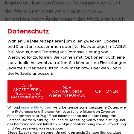
Nach absolvierten Corona-Testungen versucht
der Meister erstmals die Hauptrunde zu
erreichen. Nach Änderungen des Modus hält sich
die Vorfreude bei Murexin-Trainer Rene Gaida in
Datenschutz
Grenzen.
Wählen Sie [Alle Akzeptieren] um allen Zwecken, Cookies
und Diensten zuzustimmen oder [Nur Notwendige] im LAOLA1
Trotzdem werden die Niederösterreicher alles
PUR Modus, ohne Tracking uns Peronsalisierung von
daran setzen, ihr erstes Pflichtspiel nach der
Werbung fortzufahren. Sie können mit [Optionen] auch eine
individuelle Auswahl zu treffen. Sie können Ihre Einstellungen
langen Pause erfolgreich zu gestalten und in die
jederzeit über den Button links unten bzw. über den Link in
Runde der letzten 32 einzuziehen.
der Fußzeile anpassen.
LIVE-Stream zum Futsal-Champions-League-Spiel
ALLE
NUR
AKZEPTIEREN
OPTIONEN
NOTWENDIGE
von den Wiener Neustadt Allstars>>>
Tracking und
Weiter mit PUR-Abo
Personalisierung
Wir und
unsere
186
Partner
verarbeiten personenbezogene Daten, wie
Ihre IP-Adresse und Browser-Attribute für die folgenden Zwecke
:
Mehr zum Thema
Speichern von oder Zugriff auf Informationen auf einem Endgerät;
Personalisierte Werbung und Inhalte, Messung von Werbeleistung und
der Performance von Inhalten, Zielgruppenforschung sowie Entwicklung
und Verbesserung von Angeboten
.
Diese Zwecke können unter Umständen auch
:
Genaue Standortdaten