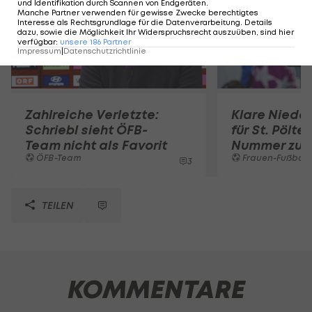
und Identifikation durch Scannen von Endgeräten
.
Manche Partner verwenden für gewisse Zwecke berechtigtes
Interesse als Rechtsgrundlage für die Datenverarbeitung. Details
dazu, sowie die Möglichkeit Ihr Widerspruchsrecht auszuüben, sind hier
verfügbar
:
unsere
186
Partner
Impressum
|
Datenschutzrichtlinie
Zahlreiche Verletzte:
Klare Nieder
Schriebl sieht ÖFB-
für St. Pölte
Team nicht als Favorit
Nummer zu 
ÖFB-Team
Frauen-Fußball
3
TEILEN
KOMMENTARE