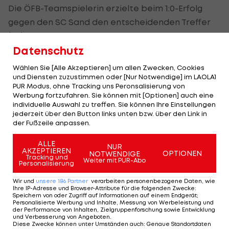
Die ÖFB-Teamspielerin erzielte beim 1:0-Erfolg
gegen den SC Sand den entscheidenden Treffer
(47.). Neben Feiersinger spielte auch Verena
Datenschutz
Aschauer bei Frankfurt durch, für Sand waren
Nina Burger, Nadine Prohaska (gesamte Spielzeit)
Wählen Sie [Alle Akzeptieren] um allen Zwecken, Cookies
und Viktoria Pinther (ab 70.) im Einsatz.
und Diensten zuzustimmen oder [Nur Notwendige] im LAOLA1
PUR Modus, ohne Tracking uns Peronsalisierung von
Werbung fortzufahren. Sie können mit [Optionen] auch eine
Bayern München (mit Manuela Zinsberger und
individuelle Auswahl zu treffen. Sie können Ihre Einstellungen
Carina Wenninger) verbesserte sich dank eines 2:1
jederzeit über den Button links unten bzw. über den Link in
der Fußzeile anpassen.
über TSG Hoffenheim (mit Nicole Billa) auf Rang
zwei. Lisa Makas traf beim 2:0 von MSV Duisburg
ALLE
NUR
AKZEPTIEREN
OPTIONEN
gegen
SC Freiburg
zum 1:0 (7.).
NOTWENDIGE
Tracking und
Weiter mit PUR-Abo
Personalisierung
Wir und
unsere
186
Partner
verarbeiten personenbezogene Daten, wie
Ihre IP-Adresse und Browser-Attribute für die folgenden Zwecke
:
Mehr zum Thema
Speichern von oder Zugriff auf Informationen auf einem Endgerät;
Personalisierte Werbung und Inhalte, Messung von Werbeleistung und
der Performance von Inhalten, Zielgruppenforschung sowie Entwicklung
und Verbesserung von Angeboten
.
Diese Zwecke können unter Umständen auch
:
Genaue Standortdaten