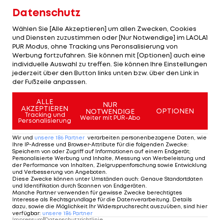
nur noch zwei Gelegenheiten mit der
Datenschutz
Nationalmannschaft, um Spielpraxis zu sammeln:
Am 2. Juni gastiert
Deutschland
zum Testpiel
Wählen Sie [Alle Akzeptieren] um allen Zwecken, Cookies
und Diensten zuzustimmen oder [Nur Notwendige] im LAOLA1
gegen das ÖFB-Team in Klagenfurt, am 8. Juni geht
PUR Modus, ohne Tracking uns Peronsalisierung von
es für die Löw-Elf gegen Saudi-Arabien.
Werbung fortzufahren. Sie können mit [Optionen] auch eine
individuelle Auswahl zu treffen. Sie können Ihre Einstellungen
jederzeit über den Button links unten bzw. über den Link in
Für den Bundestrainer war ein Comeback noch
der Fußzeile anpassen.
vor der Bekanntgabe des vorläufigen WM-Kaders
ALLE
am 15. Mai ohnehin keine Bedingung für Neuers
NUR
AKZEPTIEREN
OPTIONEN
NOTWENDIGE
Tracking und
Berücksichtigung für das Turnier vom 14. Juni bis 15.
Weiter mit PUR-Abo
Personalisierung
Juli in Russland. Danach aber sieht Neuer selbst
Wir und
unsere
186
Partner
verarbeiten personenbezogene Daten, wie
einen Einsatz als entscheidend an. "Ich denke
Ihre IP-Adresse und Browser-Attribute für die folgenden Zwecke
:
Speichern von oder Zugriff auf Informationen auf einem Endgerät;
nicht, dass es vorstellbar ist, dass ich ohne
Personalisierte Werbung und Inhalte, Messung von Werbeleistung und
der Performance von Inhalten, Zielgruppenforschung sowie Entwicklung
Spielpraxis in ein Turnier gehe. Es sind ja noch ein
und Verbesserung von Angeboten
.
Diese Zwecke können unter Umständen auch
:
Genaue Standortdaten
paar Spiele, von daher warten wir es einfach mal
und Identifikation durch Scannen von Endgeräten
.
Manche Partner verwenden für gewisse Zwecke berechtigtes
ab", sagt der DFB-Kapitän.
Interesse als Rechtsgrundlage für die Datenverarbeitung. Details
dazu, sowie die Möglichkeit Ihr Widerspruchsrecht auszuüben, sind hier
verfügbar
:
unsere
186
Partner
Impressum
|
Datenschutzrichtlinie