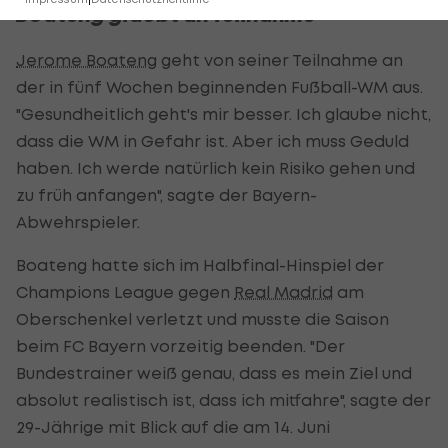
Boateng glaubt an Teilnahme
Jerome Boateng
geht von seiner Teilnahme an
der in fünf Wochen beginnenden Fußball-WM aus.
"Gesundheitlich geht's mir besser. Ich glaube nicht,
dass die WM in Gefahr ist. Aber ich muss Geduld
haben. Ich werde natürlich kein Risiko gehen und
zu früh anfangen", sagte der Bayern-
Abwehrspieler.
Boateng hatte sich im Halbfinal-Hinspiel der
Champions League gegen
Real Madrid
am
Oberschenkel verletzt und musste die Saison
beim FC Bayern vorzeitig beenden. "Der
Bundestrainer weiß genau, dass es mein Ziel und
absolut realistisch ist, dass ich mitfahre", sagte der
29-Jährige mit Blick auf die am 14. Juni