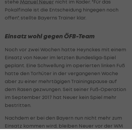
stehe
Manuel Neuer
nicht im Kader. "Für das
Pokalfinale ist die Entscheidung hingegen noch
offen", stellte Bayerns Trainer klar.
Einsatz wohl gegen ÖFB-Team
Noch vor zwei Wochen hatte Heynckes mit einem
Einsatz von Neuer im letzten Bundesliga-Spiel
geplant. Eine Schwellung im operierten linken Fuß
hatte den Torhüter in der vergangenen Woche
aber zu einer mehrtägigen Trainingspause auf
dem Rasen gezwungen. Seit seiner Fuß-Operation
im September 2017 hat Neuer kein Spiel mehr
bestritten.
Nachdem er bei den Bayern nun nicht mehr zum
Einsatz kommen wird, bleiben Neuer vor der WM