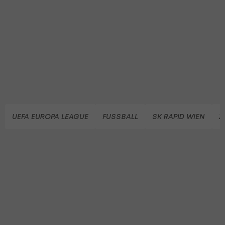
UEFA EUROPA LEAGUE
FUSSBALL
SK RAPID WIEN
Z