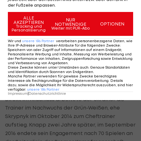
der Fußzeile anpassen.
Aus sportlicher Sicht steht die bekannteste
ALLE
NUR
Persönlichkeit des Vereins an der Seitenlinie.
AKZEPTIEREN
OPTIONEN
NOTWENDIGE
Tracking und
Weiter mit PUR-Abo
Viktor Skrypnyk lenkt seit Sommer 2019 als
Personalisierung
Cheftrainer die Geschicke der Ostukrainer.
Wir und
unsere
186
Partner
verarbeiten personenbezogene Daten, wie
Ihre IP-Adresse und Browser-Attribute für die folgenden Zwecke
:
Speichern von oder Zugriff auf Informationen auf einem Endgerät;
Der 51-Jährige absolvierte die letzten acht Jahre
Personalisierte Werbung und Inhalte, Messung von Werbeleistung und
der Performance von Inhalten, Zielgruppenforschung sowie Entwicklung
seiner aktiven Karriere an der Weser bei Werder.
und Verbesserung von Angeboten
.
Diese Zwecke können unter Umständen auch
:
Genaue Standortdaten
Eine deutsche Meisterschaft und zwei Titel im
und Identifikation durch Scannen von Endgeräten
.
DFB-Pokal sind die Ernte seiner im Jahr 2004
Manche Partner verwenden für gewisse Zwecke berechtigtes
Interesse als Rechtsgrundlage für die Datenverarbeitung. Details
beendeten Karriere.
dazu, sowie die Möglichkeit Ihr Widerspruchsrecht auszuüben, sind hier
verfügbar
:
unsere
186
Partner
Impressum
|
Datenschutzrichtlinie
Direkt im Anschluss arbeitete der Ukrainer als
Trainer im Nachwuchs der Grün-Weißen, ehe
Skrypnyk im Oktober 2014 zum Cheftrainer
aufstieg. Knapp zwei Jahre später, im September
2016 endete sein Engagement nach 70 Spielen an