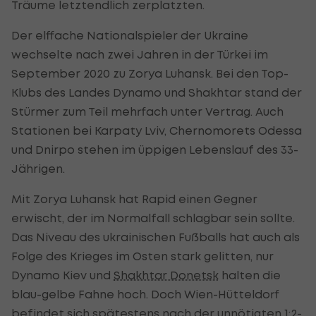
Träume letztendlich zerplatzten.
Der elffache Nationalspieler der Ukraine
wechselte nach zwei Jahren in der Türkei im
September 2020 zu Zorya Luhansk. Bei den Top-
Klubs des Landes Dynamo und Shakhtar stand der
Stürmer zum Teil mehrfach unter Vertrag. Auch
Stationen bei Karpaty Lviv, Chernomorets Odessa
und Dnirpo stehen im üppigen Lebenslauf des 33-
Jährigen.
Mit Zorya Luhansk hat Rapid einen Gegner
erwischt, der im Normalfall schlagbar sein sollte.
Das Niveau des ukrainischen Fußballs hat auch als
Folge des Krieges im Osten stark gelitten, nur
Dynamo Kiev und
Shakhtar Donetsk
halten die
blau-gelbe Fahne hoch. Doch Wien-Hütteldorf
befindet sich spätestens nach der unnötigten 1:2-