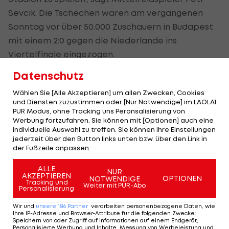
Sevcik. Die Tschechen waren am vergangenen
Sonntag vor über 50.000 Zuschauern in Budapest
mit einem 2:0 gegen die Niederlande ins
Viertelfinale eingezogen.
Datenschutz
Kritik an Austragungsort auch aus
Wählen Sie [Alle Akzeptieren] um allen Zwecken, Cookies
Dänemark
und Diensten zuzustimmen oder [Nur Notwendige] im LAOLA1
PUR Modus, ohne Tracking uns Peronsalisierung von
Werbung fortzufahren. Sie können mit [Optionen] auch eine
Auch im dänischen Lager zeigt man sich über den
individuelle Auswahl zu treffen. Sie können Ihre Einstellungen
Austragungsort Baku nicht gerade glücklich,
jederzeit über den Button links unten bzw. über den Link in
der Fußzeile anpassen.
dennoch herrscht bereits Vorfreude auf das Duell
gegen Tschechien.
ALLE
NUR
AKZEPTIEREN
OPTIONEN
NOTWENDIGE
Tracking und
"Rein sportlich gesehen gibt es Orte, an denen ich
Weiter mit PUR-Abo
Personalisierung
lieber spielen würde", sagt Dänemark-Coach
Wir und
unsere
186
Partner
verarbeiten personenbezogene Daten, wie
Kasper Hjulmand. "Aber selbst wenn es am Südpol
Ihre IP-Adresse und Browser-Attribute für die folgenden Zwecke
:
Speichern von oder Zugriff auf Informationen auf einem Endgerät;
wäre, würden wir uns auf ein EM-Viertelfinale
Personalisierte Werbung und Inhalte, Messung von Werbeleistung und