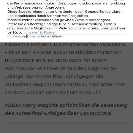
der Performance von Inhalten, Zielgruppenforschung sowie Entwicklung
freuen", berichtet der Trainer am Mittwoch bei
und Verbesserung von Angeboten
.
Diese Zwecke können unter Umständen auch
:
Genaue Standortdaten
einer Pressekonferenz im dänischen EM-Quartier.
und Identifikation durch Scannen von Endgeräten
.
Manche Partner verwenden für gewisse Zwecke berechtigtes
Interesse als Rechtsgrundlage für die Datenverarbeitung. Details
Hjulmand hatte zu Beginn der Woche den Modus
dazu, sowie die Möglichkeit Ihr Widerspruchsrecht auszuüben, sind hier
verfügbar
:
unsere
186
Partner
dieser Fußball-EM gerade in Zeiten einer
Impressum
|
Datenschutzrichtlinie
Pandemie kritisiert. Die Mannschaften müssten zu
viel Reisen. Ein Spiel in der aserbaidschanischen
Hauptstadt Baku sei dazu noch mit einem
Wechsel der Zeitzone verbunden, sagt der 49-
Jährige. Das Viertelfinal-Spiel gegen die
Tschechen beginnt nach mitteleuropäischer Zeit
um 18.00, vor Ort aber erst um 20.00 Uhr.
VIDEO: Harry Maguire spricht über die Bedeutung
des Achtelfinal-Erfolges über
Deutschland