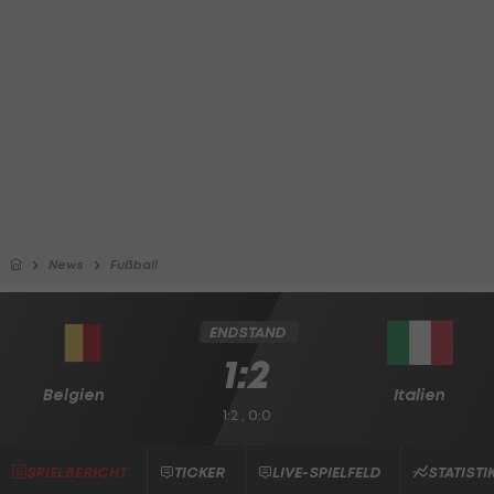
News
Fußball
ENDSTAND
1:2
Belgien
Italien
1:2 , 0:0
SPIELBERICHT
TICKER
LIVE-SPIELFELD
STATISTI