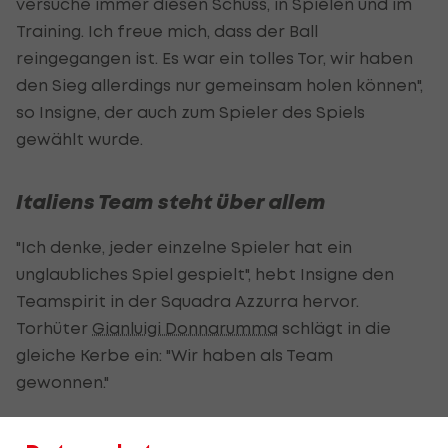
versuche immer diesen Schuss, in Spielen und im
Training. Ich freue mich, dass der Ball
reingegangen ist. Es war ein tolles Tor, wir haben
den Sieg allerdings nur gemeinsam holen können",
so Insigne, der auch zum Spieler des Spiels
gewählt wurde.
Italiens Team steht über allem
"Ich denke, jeder einzelne Spieler hat ein
unglaubliches Spiel gespielt", hebt Insigne den
Teamspirit in der Squadra Azzurra hervor.
Torhüter
Gianluigi Donnarumma
schlägt in die
gleiche Kerbe ein: "Wir haben als Team
gewonnen."
"Das ist eine unglaubliche Gruppe. Als der