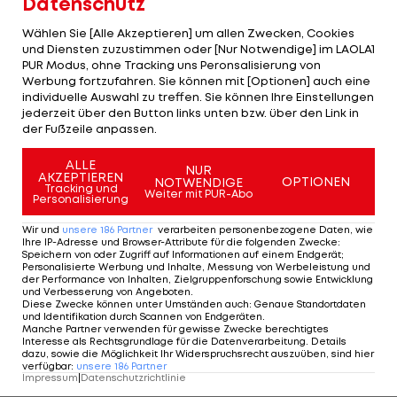
Datenschutz
Schlusspfiff kam, waren wir überglücklich. Wir
haben gemeinsam gelitten, um das zu erreichen.
Wählen Sie [Alle Akzeptieren] um allen Zwecken, Cookies
und Diensten zuzustimmen oder [Nur Notwendige] im LAOLA1
Ich freue mich schon darauf, diesen Erfolg mit
PUR Modus, ohne Tracking uns Peronsalisierung von
meinem Teamkollegen feiern zu können", meint
Werbung fortzufahren. Sie können mit [Optionen] auch eine
individuelle Auswahl zu treffen. Sie können Ihre Einstellungen
Donnarumma.
jederzeit über den Button links unten bzw. über den Link in
der Fußzeile anpassen.
Aber dennoch merkt man, dass den Italienern das
Fußballspielen nicht mehr ganz so einfach von der
ALLE
NUR
AKZEPTIEREN
OPTIONEN
NOTWENDIGE
Hand geht, wie vielleicht noch in der
Tracking und
Weiter mit PUR-Abo
Personalisierung
Gruppenphase. Natürlich liegt das zum Teil auch
Wir und
unsere
186
Partner
verarbeiten personenbezogene Daten, wie
an der immer stärker werdenden Konkurrenz, der
Ihre IP-Adresse und Browser-Attribute für die folgenden Zwecke
:
Speichern von oder Zugriff auf Informationen auf einem Endgerät;
Fakt, dass Italien nach langer Torsperre jetzt
Personalisierte Werbung und Inhalte, Messung von Werbeleistung und
wieder zwei Spiele in Folge einen Gegentreffer
der Performance von Inhalten, Zielgruppenforschung sowie Entwicklung
und Verbesserung von Angeboten
.
kassierte, zeigt aber auch, dass der Squadra
Diese Zwecke können unter Umständen auch
:
Genaue Standortdaten
und Identifikation durch Scannen von Endgeräten
.
Azzurra alles abverlangt wird, um das große Ziel -
Manche Partner verwenden für gewisse Zwecke berechtigtes
Interesse als Rechtsgrundlage für die Datenverarbeitung. Details
EM-Titel - zu erreichen.
dazu, sowie die Möglichkeit Ihr Widerspruchsrecht auszuüben, sind hier
verfügbar
:
unsere
186
Partner
Impressum
|
Datenschutzrichtlinie