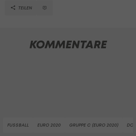
TEILEN
KOMMENTARE
FUSSBALL
EURO 2020
GRUPPE C (EURO 2020)
DON