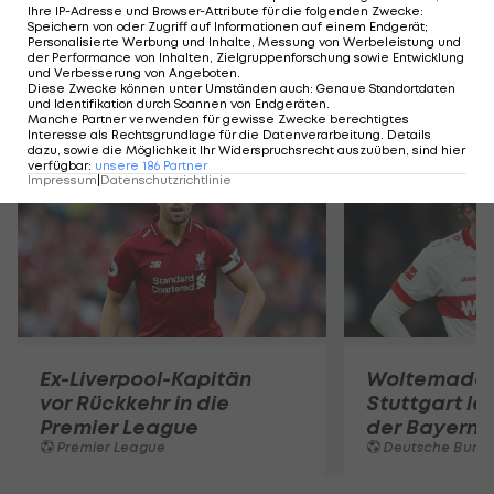
Ihre IP-Adresse und Browser-Attribute für die folgenden Zwecke
:
Speichern von oder Zugriff auf Informationen auf einem Endgerät;
Personalisierte Werbung und Inhalte, Messung von Werbeleistung und
der Performance von Inhalten, Zielgruppenforschung sowie Entwicklung
und Verbesserung von Angeboten
.
Diese Zwecke können unter Umständen auch
:
Genaue Standortdaten
und Identifikation durch Scannen von Endgeräten
.
Mehr zum Thema
Manche Partner verwenden für gewisse Zwecke berechtigtes
Interesse als Rechtsgrundlage für die Datenverarbeitung. Details
dazu, sowie die Möglichkeit Ihr Widerspruchsrecht auszuüben, sind hier
verfügbar
:
unsere
186
Partner
Impressum
|
Datenschutzrichtlinie
Ex-Liverpool-Kapitän
Woltemade-
vor Rückkehr in die
Stuttgart le
Premier League
der Bayern 
Premier League
Deutsche Bunde