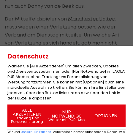
nun auch Donny van de Beek aus.
Der Mittelfeldspieler von
Manchester United
muss wegen einer Verletzung passen, wie der
Verband am Dienstag mitteilte. Um welche Art
von Verletzung es sich handelt, gab man nicht
bekannt. De Boer wird keinen Ersatz für den 24-
Datenschutz
Jährigen berufen. Damit gehen die Niederländer
Wählen Sie [Alle Akzeptieren] um allen Zwecken, Cookies
nur mit 25 Spielern in die Europameisterschaft
und Diensten zuzustimmen oder [Nur Notwendige] im LAOLA1
bzw. in das Spiel gegen Rot-Weiß-Rot am 17. Juni.
PUR Modus, ohne Tracking uns Peronsalisierung von
Werbung fortzufahren. Sie können mit [Optionen] auch eine
Die Niederlande starten am Sonntag (21.00 Uhr) in
individuelle Auswahl zu treffen. Sie können Ihre Einstellungen
jederzeit über den Button links unten bzw. über den Link in
Amsterdam gegen die Ukraine in das
der Fußzeile anpassen.
paneuropäische Turnier. Weitere Gegner in
ALLE
Gruppe C sind Österreich und
Nordmazedonien
.
NUR
AKZEPTIEREN
OPTIONEN
NOTWENDIGE
Tracking und
Weiter mit PUR-Abo
Personalisierung
EURO-Spielplan von Gruppe C mit Österreich und
den Niederlanden >>>
Wir und
unsere
186
Partner
verarbeiten personenbezogene Daten, wie