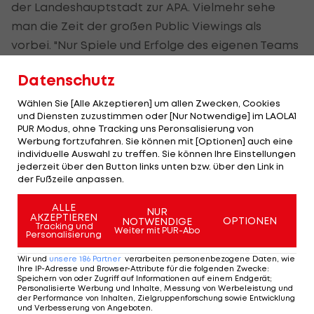
der Landeshauptstadt zur APA. Vielmehr sehe
man die Zeit der großen
Public
Viewings als
vorbei. "Nur Spiele und Erfolge des eigenen Teams
führen auch zu gefüllten Fan-Zonen. Außerdem
Datenschutz
gibt es mehr Konkurrenz durch Wirtshäuser, Bars
und Restaurants." So seien TV-Geräte oder
Wählen Sie [Alle Akzeptieren] um allen Zwecken, Cookies
und Diensten zuzustimmen oder [Nur Notwendige] im LAOLA1
Videowalls zuletzt immer größer und billiger und
PUR Modus, ohne Tracking uns Peronsalisierung von
damit für die Lokalbetreiber auch wirtschaftlicher
Werbung fortzufahren. Sie können mit [Optionen] auch eine
individuelle Auswahl zu treffen. Sie können Ihre Einstellungen
geworden. Von den fehlenden
Public
-Viewing-
jederzeit über den Button links unten bzw. über den Link in
Möglichkeiten dürfte darum die Gastronomie
der Fußzeile anpassen.
profitieren.
ALLE
NUR
AKZEPTIEREN
OPTIONEN
NOTWENDIGE
Das Sternbräu in der Salzburger Altstadt wird in
Tracking und
Weiter mit PUR-Abo
Personalisierung
seinem Biergarten auch heuer wieder eine große
Wir und
unsere
186
Partner
verarbeiten personenbezogene Daten, wie
Videowall für sitzende Gäste aufstellen. Eine
Ihre IP-Adresse und Browser-Attribute für die folgenden Zwecke
:
Speichern von oder Zugriff auf Informationen auf einem Endgerät;
sichere Bank für Fans in der Mozartstadt sind
Personalisierte Werbung und Inhalte, Messung von Werbeleistung und
der Performance von Inhalten, Zielgruppenforschung sowie Entwicklung
auch die klassischen Braugasthäuser Raschhofer's
und Verbesserung von Angeboten
.