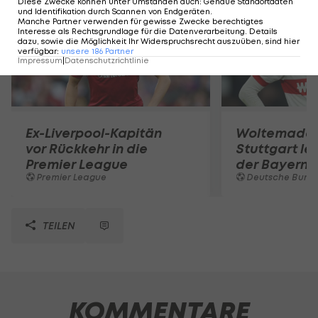
Diese Zwecke können unter Umständen auch
:
Genaue Standortdaten
und Identifikation durch Scannen von Endgeräten
.
Manche Partner verwenden für gewisse Zwecke berechtigtes
Interesse als Rechtsgrundlage für die Datenverarbeitung. Details
dazu, sowie die Möglichkeit Ihr Widerspruchsrecht auszuüben, sind hier
verfügbar
:
unsere
186
Partner
Impressum
|
Datenschutzrichtlinie
Ex-Liverpool-Kapitän
Woltemade-
vor Rückkehr in die
Stuttgart le
Premier League
der Bayern 
Premier League
Deutsche Bunde
TEILEN
KOMMENTARE