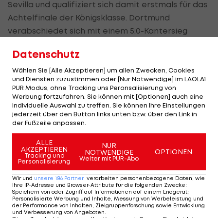
Sevilla und qualifiziert sich damit erstmals für das
Achtelfinale der Königsklasse. Dortmund
verabschiedet sich mit einem 5:0-Kantersieg
hingegen von ebendieser.
Datenschutz
Im
UEFA Champions League
Magazin könnt ihr den
Wählen Sie [Alle Akzeptieren] um allen Zwecken, Cookies
vergangenen Spieltag noch einmal Revue
und Diensten zuzustimmen oder [Nur Notwendige] im LAOLA1
PUR Modus, ohne Tracking uns Peronsalisierung von
passieren lassen. Viel Spaß!
Werbung fortzufahren. Sie können mit [Optionen] auch eine
individuelle Auswahl zu treffen. Sie können Ihre Einstellungen
jederzeit über den Button links unten bzw. über den Link in
Der legendäre Durchmarsch des FC
Am Stammtisch bei
der Fußzeile anpassen.
Wacker Tirol I #Zwarakonferenz History
Christopher Knett
ALLE
Zwarakonferenz
Stammtisch
NUR
AKZEPTIEREN
OPTIONEN
NOTWENDIGE
Tracking und
Weiter mit PUR-Abo
Personalisierung
Wir und
unsere
186
Partner
verarbeiten personenbezogene Daten, wie
Ihre IP-Adresse und Browser-Attribute für die folgenden Zwecke
:
Speichern von oder Zugriff auf Informationen auf einem Endgerät;
Mehr zum Thema
Personalisierte Werbung und Inhalte, Messung von Werbeleistung und
der Performance von Inhalten, Zielgruppenforschung sowie Entwicklung
und Verbesserung von Angeboten
.