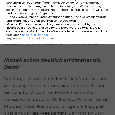
Speichern von oder Zugriff auf Informationen auf einem Endgerät;
Personalisierte Werbung und Inhalte, Messung von Werbeleistung und
Kein Wunder, der BVB könnte in naher Zukunft
der Performance von Inhalten, Zielgruppenforschung sowie Entwicklung
und Verbesserung von Angeboten
.
einen Nachfolger für Erling Haaland brauchen. "Ich
Diese Zwecke können unter Umständen auch
:
Genaue Standortdaten
und Identifikation durch Scannen von Endgeräten
.
habe gelesen, er ist jetzt 17 Millionen wert", sagte
Manche Partner verwenden für gewisse Zwecke berechtigtes
Interesse als Rechtsgrundlage für die Datenverarbeitung. Details
Rapids Sportchef
Zoran Barisic
, der Sparta vor
dazu, sowie die Möglichkeit Ihr Widerspruchsrecht auszuüben, sind hier
verfügbar
:
unsere
186
Partner
ein paar Tagen beim Testspiel gegen Dynamo
Impressum
|
Datenschutzrichtlinie
Moskau (2:2) in Seeboden auf die Beine schaute.
Hlozek schon deutlich erfahrener als
Demir
Der Vergleich zwischen Hlozek und Demir ist indes
schon wegen ihrer unterschiedlichen Positionen
ein schiefer. Zudem hat Hlozek Einsatz-Zeit
voraus. Bereits über 5.500 Erstliga-Minuten hat der
Stürmer in den Beinen, das entspricht knapp 60
Spielen über die volle Distanz. Der fast ein Jahr