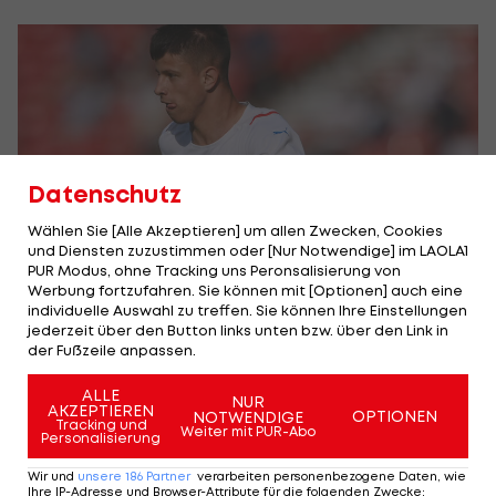
Datenschutz
Wählen Sie [Alle Akzeptieren] um allen Zwecken, Cookies
und Diensten zuzustimmen oder [Nur Notwendige] im LAOLA1
PUR Modus, ohne Tracking uns Peronsalisierung von
Werbung fortzufahren. Sie können mit [Optionen] auch eine
individuelle Auswahl zu treffen. Sie können Ihre Einstellungen
Adam Hlozek ist unweit von Brünn geboren
jederzeit über den Button links unten bzw. über den Link in
Foto: ©getty
der Fußzeile anpassen.
ALLE
Vielleicht zieht es ihn wie Demir nach Spanien,
NUR
AKZEPTIEREN
OPTIONEN
NOTWENDIGE
Tracking und
wahrscheinlicher aber nach
Deutschland
.
RB
Weiter mit PUR-Abo
Personalisierung
Leipzig
und
Borussia Dortmund
sollen ernsthaftes
Wir und
unsere
186
Partner
verarbeiten personenbezogene Daten, wie
Interesse zeigen.
Ihre IP-Adresse und Browser-Attribute für die folgenden Zwecke
: