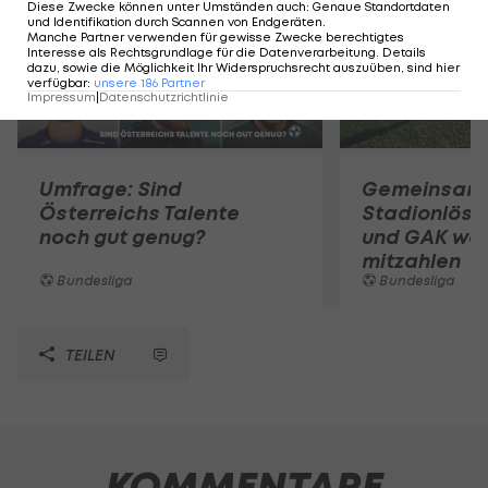
Diese Zwecke können unter Umständen auch
:
Genaue Standortdaten
und Identifikation durch Scannen von Endgeräten
.
Manche Partner verwenden für gewisse Zwecke berechtigtes
Interesse als Rechtsgrundlage für die Datenverarbeitung. Details
dazu, sowie die Möglichkeit Ihr Widerspruchsrecht auszuüben, sind hier
verfügbar
:
unsere
186
Partner
Impressum
|
Datenschutzrichtlinie
Umfrage: Sind
Gemeinsam
Österreichs Talente
Stadionlösu
noch gut genug?
und GAK wol
mitzahlen
Bundesliga
Bundesliga
TEILEN
KOMMENTARE