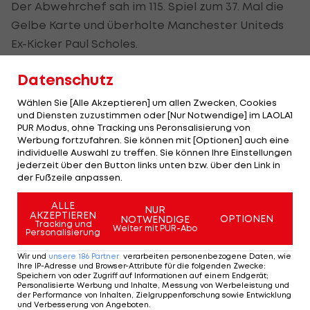
Der Abwehrchef sah im 115. Spiel zum 37. Mal die
Gelbe Karte und überholte Manchester Uniteds
Ex-Kicker Paul Scholes.
Ramos hält auch den Rekord für die meisten
Datenschutz
Verwarnungen in einer Saison - 2010/11 und 2012/13
Wählen Sie [Alle Akzeptieren] um allen Zwecken, Cookies
waren es jeweils fünf. 24 Mal wurde er in seiner
und Diensten zuzustimmen oder [Nur Notwendige] im LAOLA1
PUR Modus, ohne Tracking uns Peronsalisierung von
Real-Zeit bereits ausgeschlossen, 19 Mal davon in
Werbung fortzufahren. Sie können mit [Optionen] auch eine
der spanischen LaLiga.
individuelle Auswahl zu treffen. Sie können Ihre Einstellungen
jederzeit über den Button links unten bzw. über den Link in
DAZN überträgt ab dieser Saison die
UEFA
der Fußzeile anpassen.
Champions League
und die
Europa
League.
Starte
ALLE
NUR
JETZT dein Gratis-Monat>>>
AKZEPTIEREN
OPTIONEN
NOTWENDIGE
Tracking und
Weiter mit PUR-Abo
Personalisierung
Wir und
unsere
186
Partner
verarbeiten personenbezogene Daten, wie
Mehr zum Thema
Ihre IP-Adresse und Browser-Attribute für die folgenden Zwecke
:
Speichern von oder Zugriff auf Informationen auf einem Endgerät;
Personalisierte Werbung und Inhalte, Messung von Werbeleistung und
der Performance von Inhalten, Zielgruppenforschung sowie Entwicklung
und Verbesserung von Angeboten
.