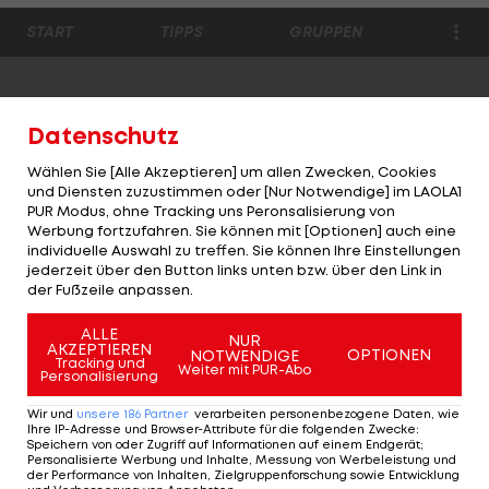
Datenschutz
Wählen Sie [Alle Akzeptieren] um allen Zwecken, Cookies
und Diensten zuzustimmen oder [Nur Notwendige] im LAOLA1
PUR Modus, ohne Tracking uns Peronsalisierung von
Werbung fortzufahren. Sie können mit [Optionen] auch eine
individuelle Auswahl zu treffen. Sie können Ihre Einstellungen
jederzeit über den Button links unten bzw. über den Link in
der Fußzeile anpassen.
ALLE
NUR
AKZEPTIEREN
OPTIONEN
NOTWENDIGE
Tracking und
Weiter mit PUR-Abo
Personalisierung
Wir und
unsere
186
Partner
verarbeiten personenbezogene Daten, wie
Ihre IP-Adresse und Browser-Attribute für die folgenden Zwecke
:
Speichern von oder Zugriff auf Informationen auf einem Endgerät;
Personalisierte Werbung und Inhalte, Messung von Werbeleistung und
der Performance von Inhalten, Zielgruppenforschung sowie Entwicklung