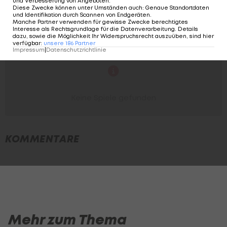
und Verbesserung von Angeboten
.
Diese Zwecke können unter Umständen auch
:
Genaue Standortdaten
und Identifikation durch Scannen von Endgeräten
.
Manche Partner verwenden für gewisse Zwecke berechtigtes
Interesse als Rechtsgrundlage für die Datenverarbeitung. Details
dazu, sowie die Möglichkeit Ihr Widerspruchsrecht auszuüben, sind hier
verfügbar
:
unsere
186
Partner
Impressum
|
Datenschutzrichtlinie
Mehr zum Thema