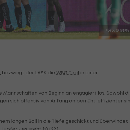
Foto: © GEPA
a
bezwingt der LASK die
WSG Tirol
in einer
de Mannschaften von Beginn an engagiert los. Sowohl d
igen sich offensiv von Anfang an bemüht, effizienter si
em langen Ball in die Tiefe geschickt und überwindet
fer - es steht 1:0 (22.).