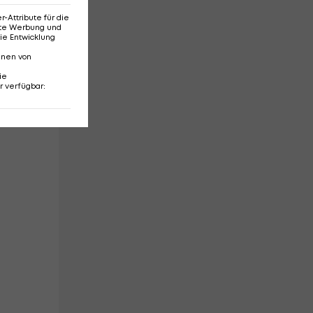
Attribute für die
erte Werbung und
ie Entwicklung
nnen von
ie
.
r verfügbar
: