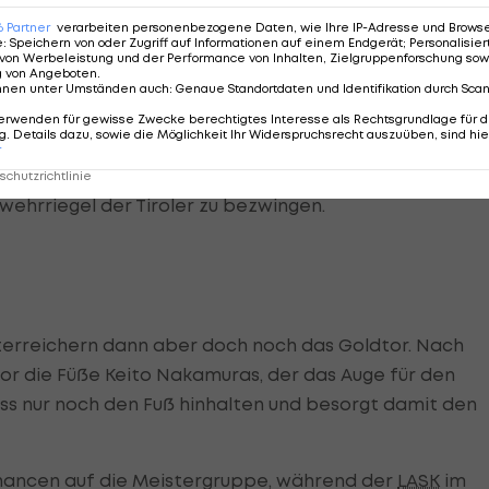
 (46.).
6
Partner
verarbeiten personenbezogene Daten, wie Ihre IP-Adresse und Browser-
e
:
Speichern von oder Zugriff auf Informationen auf einem Endgerät; Personalisi
von Werbeleistung und der Performance von Inhalten, Zielgruppenforschung sow
irken wie beflügelt - ehe der große Dämpfer folgt.
g von Angeboten
.
nnen unter Umständen auch
:
Genaue Standortdaten und Identifikation durch Sca
 einem relativ harmlosen Eingreifen gegen Zulj seine
erwenden für gewisse Zwecke berechtigtes Interesse als Rechtsgrundlage für d
ellt (54.). Die Tiroler protestieren, jedoch ohne Erfolg
. Details dazu, sowie die Möglichkeit Ihr Widerspruchsrecht auszuüben, sind hie
r
onzentriert sich auf die Defensivarbeit. Der
LASK
chutzrichtlinie
wehrriegel der Tiroler zu bezwingen.
sterreichern dann aber doch noch das Goldtor. Nach
vor die Füße Keito Nakamuras, der das Auge für den
ss nur noch den Fuß hinhalten und besorgt damit den
hancen auf die Meistergruppe, während der
LASK
im