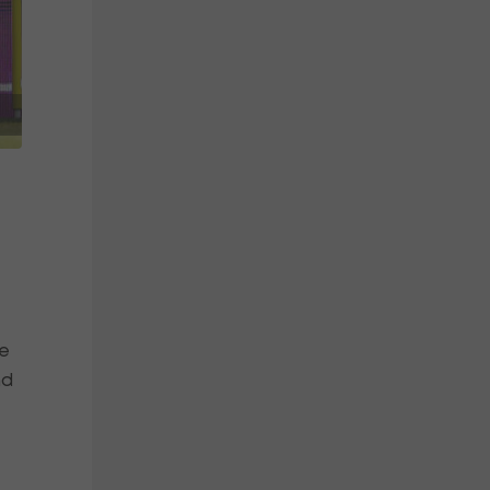
ie
nd