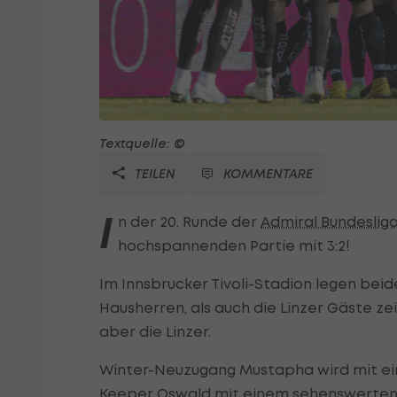
Textquelle: ©
TEILEN
KOMMENTARE
I
n der 20. Runde der
Admiral Bundeslig
hochspannenden Partie mit 3:2!
Im Innsbrucker Tivoli-Stadion legen bei
Hausherren, als auch die Linzer Gäste ze
aber die Linzer.
Winter-Neuzugang Mustapha wird mit ein
Keeper Oswald mit einem sehenswerten Lup