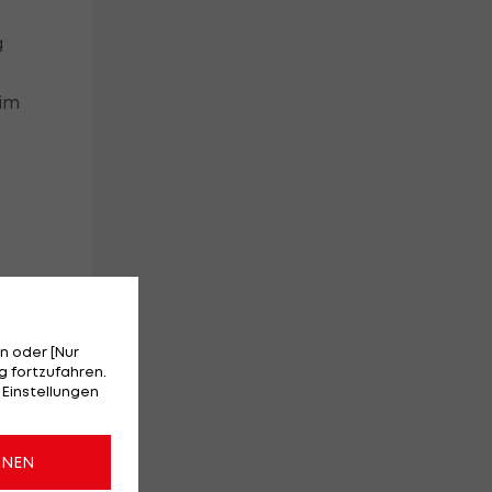
g
 im
n oder [Nur
 fortzufahren.
 Einstellungen
ONEN
n