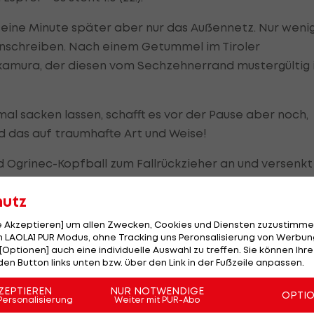
ft eine Minute später aber nur das Außennetz. Nur weni
 anschreiben. Nach einem Getummel im Tiroler
akamura, der diesen vom Sechzehnerrand mustergültig
al sacken lassen, schafft es vor der Pause aber noch,
d das auf traumhafte Art und Weise!
d Ogrinec-Kopfball zum Fallrückzieher an und versenkt
hutz
le Akzeptieren] um allen Zwecken, Cookies und Diensten zuzustimme
 LAOLA1 PUR Modus, ohne Tracking uns Peronsalisierung von Werbung
ause
[Optionen] auch eine individuelle Auswahl zu treffen. Sie können Ihre
den Button links unten bzw. über den Link in der Fußzeile anpassen.
h die Tiroler dann aber wie ausgewechselt. Die
afenden Gäste am falschen Fuß und gleicht tatsächlich
ZEPTIEREN
NUR NOTWENDIGE
OPTI
Personalisierung
Weiter mit PUR-Abo
Sechzehnerrand auf Valentino Müller ab, der setzt eine