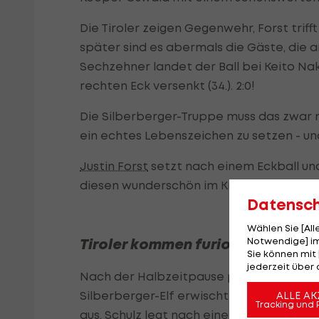
Die Tiroler zeigen Gegenwehr, Forst trif
später sind es abermals die Gäste, die
Sechzehner landet der Ball bei Keito N
rechten Eck versenkt (34.). 2:0!
Die Silberberger-Truppe muss das zwar m
ein echtes Lebenszeichen zu setzen - un
Justin Forst
setzt nach einem Eckball un
diesen wunderschön im Kreuzeck (45.).
Datensc
Wählen Sie [Al
Notwendige] im
Tiroler kommen furios aus der P
Sie können mit 
jederzeit über 
Nach der Halbzeitpause präsentieren sic
Silberberger-Elf erwischt die noch schl
ALLE AK
Tracking und 
aus. Schulz legt nach einem Eckball am 