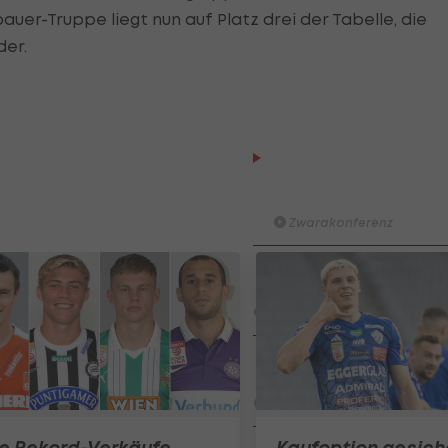
bauer-Truppe liegt nun auf Platz drei der Tabelle, die
der.
Der legendäre Durchmar
des FC Wacker Tirol I
#Zwarakonferenz History
Zwarakonferenz
Am Stammtisch bei Andy
Ogris: Christopher Knett
Stammtisch
I schau a #LigaZWA - Die
Highlightshow (1. Runde)
I schau a LigaZWA
ie Rekord-Verkäufe
Kaufoption gesich