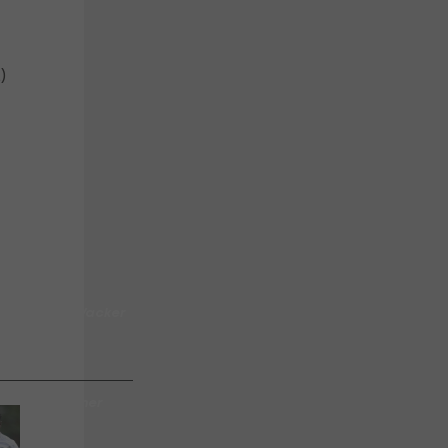
)
sch des FC Wacker
story
is: Christopher