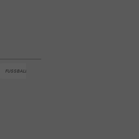
N Tulln: Medaillen-
each Volleyball Tour
Austria Salzburg zu
 Salzburg
FUSSBALL
FUSSBALL
FUSSBALL
WOLFSBERGER AC