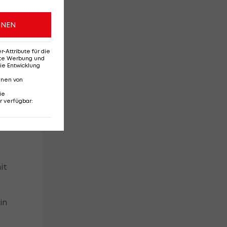
ONEN
Attribute für die
erte Werbung und
nt.
ie Entwicklung
nnen von
ie
r verfügbar
:
n
,
it
in