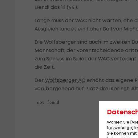
Liendl das 1:1 (44.).
Lange muss der WAC nicht warten, ehe d
Ausgleich landet ein hoher Ball von Michae
Die Wolfsberger sind auch im zweiten 
Mannschaft, der vorentscheidende dritte T
zum Schluss im Spiel, der WAC verteidig
die Zeit.
Der
Wolfsberger AC
erhöht das eigene P
vorübergehend auf Platz drei springt. Alt
Datensc
Wählen Sie [Al
Notwendige] im
Sie können mit 