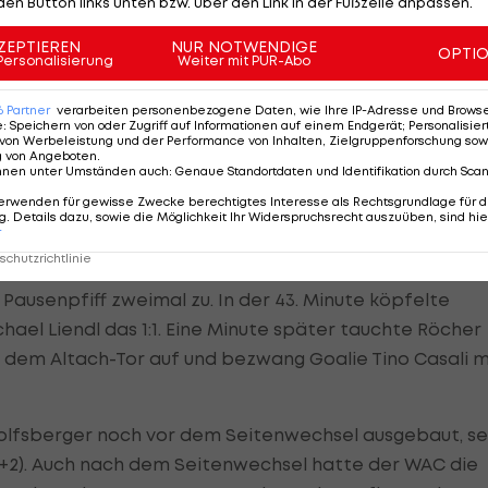
den Button links unten bzw. über den Link in der Fußzeile anpassen.
ZEPTIEREN
NUR NOTWENDIGE
OPTI
Personalisierung
Weiter mit PUR-Abo
hen
6
Partner
verarbeiten personenbezogene Daten, wie Ihre IP-Adresse und Browser-
e
:
Speichern von oder Zugriff auf Informationen auf einem Endgerät; Personalisi
d wurden dafür schon nach knapp fünf Minuten beloh
von Werbeleistung und der Performance von Inhalten, Zielgruppenforschung sow
g von Angeboten
.
, Nuhiu gab dem Ball mit einem Fersler die
nnen unter Umständen auch
:
Genaue Standortdaten und Identifikation durch Sca
erwenden für gewisse Zwecke berechtigtes Interesse als Rechtsgrundlage für d
. Details dazu, sowie die Möglichkeit Ihr Widerspruchsrecht auszuüben, sind hie
r
ie Gäste das Kommando. Zunächst fanden Schüsse vo
chutzrichtlinie
ein Kopfball von Dominik Baumgartner (40.) nicht das Ziel
ausenpfiff zweimal zu. In der 43. Minute köpfelte
hael Liendl das 1:1. Eine Minute später tauchte Röcher
r dem Altach-Tor auf und bezwang Goalie Tino Casali m
olfsberger noch vor dem Seitenwechsel ausgebaut, se
5.+2). Auch nach dem Seitenwechsel hatte der WAC die