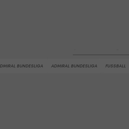
win2day Beach Tour PRO OPE
Entscheidung
Beachvolleyball - win2day B
Highlights: Neuzugang führt 
LigaZwa-Auftaktsieg
Fußball - ADMIRAL 2. Liga
FC Hertha Wels - SV Austria
DMIRAL BUNDESLIGA
ADMIRAL BUNDESLIGA
FUSSBALL
Fußball - ADMIRAL 2. Liga