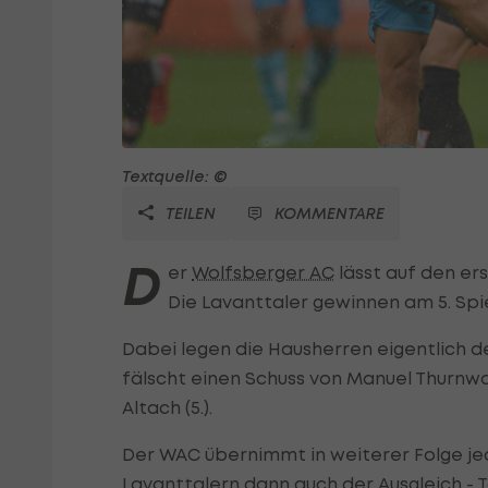
Textquelle: ©
TEILEN
KOMMENTARE
D
er
Wolfsberger AC
lässt auf den er
Die Lavanttaler gewinnen am 5. Sp
Dabei legen die Hausherren eigentlich d
fälscht einen Schuss von Manuel Thurnwald
Altach (5.).
Der WAC übernimmt in weiterer Folge jed
Lavanttalern dann auch der Ausgleich - 