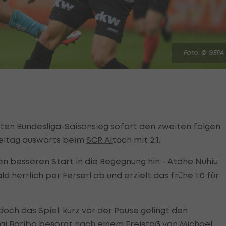
Foto: © GEPA
sten Bundesliga-Saisonsieg sofort den zweiten folgen.
ieltag auswärts beim
SCR Altach
mit 2:1.
en besseren Start in die Begegnung hin - Atdhe Nuhiu
 herrlich per Ferserl ab und erzielt das frühe 1:0 für
och das Spiel, kurz vor der Pause gelingt den
Tai Baribo besorgt nach einem Freistoß von Michael