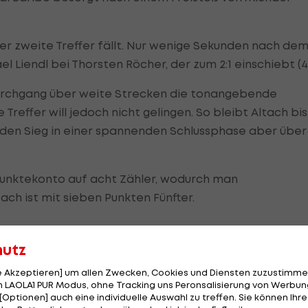
er zweite Treffer fällt. Nur wenige Sekunden nach de
l Liendl bei Thorsten Röcher, der zum 2:1 einschiebt (45
Durchgang über weite Strecken die tonangebende
reffer will jedoch nicht gelingen. So bleibt Altach bis
t den Sieg in einer spannenden Schlussphase aber über
unktekonto auf acht Zähler, wodurch man
ach ist mit sieben Punkten Fünfter.
hutz
le Akzeptieren] um allen Zwecken, Cookies und Diensten zuzustimme
 LAOLA1 PUR Modus, ohne Tracking uns Peronsalisierung von Werbung
[Optionen] auch eine individuelle Auswahl zu treffen. Sie können Ihre