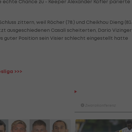
ine echte Chance zu - Keeper Alexander Kofler parierte
hluss zittern, weil Röcher (78.) und Cheikhou Dieng (83.
t ausgeschiedenen Casali scheiterten, Dario Vizinger
s guter Position sein Visier schlecht eingestellt hatte
sliga >>>
Der legendäre Durchmar
Tirol I #Zwarakonferenz Hi
Zwarakonferenz
Am Stammtisch bei Andy Ogr
Knett
Stammtisch