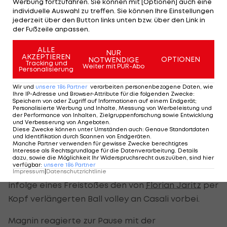
Werbung fortzufahren. Sie können mit [Optionen] auch eine
Gianluca Gaudino (8./Tormann Lennart Moser
individuelle Auswahl zu treffen. Sie können Ihre Einstellungen
hielt) an und auch sonst nicht viel zusammen. Der
jederzeit über den Button links unten bzw. über den Link in
der Fußzeile anpassen.
deutlich höhere Ballbesitz der Vorarlberger schlug
sich mangels Ideen nicht in gefährlichen Aktionen
ALLE
NUR
AKZEPTIEREN
OPTIONEN
NOTWENDIGE
nieder.
Tracking und
Weiter mit PUR-Abo
Personalisierung
Wir und
unsere
186
Partner
verarbeiten personenbezogene Daten, wie
Altach mit Alu-Pech
Ihre IP-Adresse und Browser-Attribute für die folgenden Zwecke
:
Speichern von oder Zugriff auf Informationen auf einem Endgerät;
Personalisierte Werbung und Inhalte, Messung von Werbeleistung und
Derer verzeichneten zwar auch die Hausherren
der Performance von Inhalten, Zielgruppenforschung sowie Entwicklung
und Verbesserung von Angeboten
.
nicht viele, mit ihrer Effizienz sorgten sie aber
Diese Zwecke können unter Umständen auch
:
Genaue Standortdaten
und Identifikation durch Scannen von Endgeräten
.
schon nach fast einer halben Stunde für die
Manche Partner verwenden für gewisse Zwecke berechtigtes
Interesse als Rechtsgrundlage für die Datenverarbeitung. Details
Vorentscheidung. Der in der laufenden Saison bei
dazu, sowie die Möglichkeit Ihr Widerspruchsrecht auszuüben, sind hier
verfügbar
:
unsere
186
Partner
Pacult nur selten gefragte Stürmer Pecirep schob
Impressum
|
Datenschutzrichtlinie
infolge eines Freistoßes den von
Florian Jaritz
per
Kopf verlängerten Ball volley an Casali vorbei.
Magnin reagierte zur Pause mit der