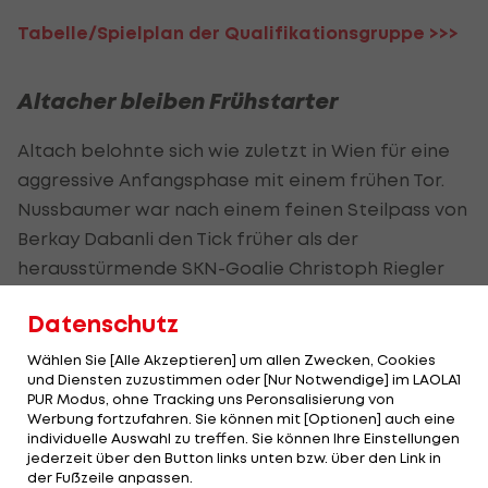
Tabelle/Spielplan der Qualifikationsgruppe >>>
Altacher bleiben Frühstarter
Altach belohnte sich wie zuletzt in Wien für eine
aggressive Anfangsphase mit einem frühen Tor.
Nussbaumer war nach einem feinen Steilpass von
Berkay Dabanli den Tick früher als der
herausstürmende SKN-Goalie Christoph Riegler
am Ball und versenkte ihn im leeren Tor (3.). Gegen
Datenschutz
die Austria (2:0) hatte der 20-Jährige in der ersten
Minute sein Premierentor in der Bundesliga erzielt,
Wählen Sie [Alle Akzeptieren] um allen Zwecken, Cookies
und Diensten zuzustimmen oder [Nur Notwendige] im LAOLA1
das zweite war auch wenig glücklich: Sein hohes
PUR Modus, ohne Tracking uns Peronsalisierung von
Bein in Kopfhöhe des nach vorne hechtenden
Werbung fortzufahren. Sie können mit [Optionen] auch eine
individuelle Auswahl zu treffen. Sie können Ihre Einstellungen
Rieglers blieb ohne Folgen.
jederzeit über den Button links unten bzw. über den Link in
der Fußzeile anpassen.