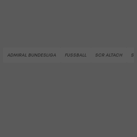
ADMIRAL BUNDESLIGA
FUSSBALL
SCR ALTACH
SK