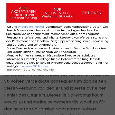
Zwar scheiterte Nussbaumer nach Idealzuspiel
von Sam mit dem nächsten Hochkaräter an
ALLE
NUR
AKZEPTIEREN
OPTIONEN
NOTWENDIGE
Riegler (11.), danach aber fand St. Pölten besser ins
Tracking und
Weiter mit PUR-Abo
Personalisierung
Spiel, ohne wirkliche Torgefahr auszustrahlen. Von
Wir und
unsere
186
Partner
verarbeiten personenbezogene Daten, wie
Trainer
Robert Ibertsberger
gab es in dieser
Ihre IP-Adresse und Browser-Attribute für die folgenden Zwecke
:
Speichern von oder Zugriff auf Informationen auf einem Endgerät;
Phase ein wiederholtes "Bravo Männer", in der 33.
Personalisierte Werbung und Inhalte, Messung von Werbeleistung und
der Performance von Inhalten, Zielgruppenforschung sowie Entwicklung
Minute aber ungläubiges Kopfschütteln: Hofbauer
und Verbesserung von Angeboten
.
Diese Zwecke können unter Umständen auch
:
Genaue Standortdaten
wurde nach zwei Gelb-Fouls innerhalb von zwei
und Identifikation durch Scannen von Endgeräten
.
Minuten des Platzes verwiesen.
Manche Partner verwenden für gewisse Zwecke berechtigtes
Interesse als Rechtsgrundlage für die Datenverarbeitung. Details
dazu, sowie die Möglichkeit Ihr Widerspruchsrecht auszuüben, sind hier
verfügbar
:
unsere
186
Partner
Aus der Überzahl schlugen die
Impressum
|
Datenschutzrichtlinie
spielbestimmenden Altach zunächst kein Kapital.
St. Pölten verteidigte konsequent im doppelten
Vierer-Verbund vor Riegler und lauerte auf einen
Fehler des Gegners. Dieser ließ allerdings kaum
etwas zu und stellte seinerseits die Weichen für
den neunten Saisonsieg. Sam narrte Robert