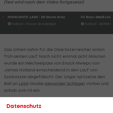
(Text wird nach dem Video fortgesetzt)
HIGHLIGHTS: LASK - SK Sturm Graz
FC Blau-Weiß Linz 
Fußball - Frauen-Bundesliga
Fußball - ADMIRAL 
Das Unheil nahm für die Oberösterreicher schon
früh seinen Lauf. Nach nicht einmal acht Minuten
wurde ein Wechselpass von Enock Mwepu von
James Holland entscheidend in den Lauf von
Szoboszlai abgefälscht. Der Ungar spitzelte den
Ball an
LASK
-Goalie
Alexander Schlager
vorbei und
schob zum 1:0 ein.
Drei Minuten später legten die Gastgeber nach.
Datenschutz
Szoboslai brachte den Ball zur Mitte und Petar