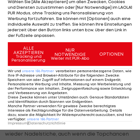
Wählen Sie [Alle Akzeptieren] um allen Zwecken, Cookies
Filipovic legte unfreiwillig für Daka ab, der aus
und Diensten zuzustimmen oder [Nur Notwendige] im LAOLA1
kurzer Distanz traf. Damit erzielten die Salzburger
PUR Modus, ohne Tracking uns Peronsalisierung von
Werbung fortzufahren. Sie können mit [Optionen] auch eine
in ihren jüngsten vier Partien insgesamt acht Tore
individuelle Auswahl zu treffen. Sie können Ihre Einstellungen
in der Anfangsviertelstunde.
jederzeit über den Button links unten bzw. über den Link in
der Fußzeile anpassen.
LASK
drückt auf Ausgleich
ALLE
NUR
AKZEPTIEREN
OPTIONEN
NOTWENDIGE
Tracking und
Weiter mit PUR-Abo
Personalisierung
Danach schalteten die Mozartstädter einen Gang
zurück. Der LASK erholte sich vom frühen Schock,
Wir und
unsere
186
Partner
verarbeiten personenbezogene Daten, wie
Ihre IP-Adresse und Browser-Attribute für die folgenden Zwecke
:
spielte gefällig mit und kam zu zwei Chancen:
Speichern von oder Zugriff auf Informationen auf einem Endgerät;
Personalisierte Werbung und Inhalte, Messung von Werbeleistung und
Samuel Tetteh verzog aus guter Position (14.),
der Performance von Inhalten, Zielgruppenforschung sowie Entwicklung
und Verbesserung von Angeboten
.
Salzburg-Keeper Cican Stankovic parierte einen
Diese Zwecke können unter Umständen auch
:
Genaue Standortdaten
und Identifikation durch Scannen von Endgeräten
.
Raguz-Kopfball (16.).
Manche Partner verwenden für gewisse Zwecke berechtigtes
Interesse als Rechtsgrundlage für die Datenverarbeitung. Details
dazu, sowie die Möglichkeit Ihr Widerspruchsrecht auszuüben, sind hier
Trotzdem hatte Salzburg das Geschehen im Griff
verfügbar
:
unsere
186
Partner
Impressum
|
Datenschutzrichtlinie
und setzte mit schnellen Gegenstößen immer
wieder Nadelstiche, auch wenn die Topchancen