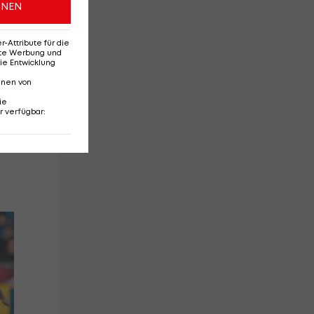
ONEN
Attribute für die
erte Werbung und
ie Entwicklung
e
nnen von
ie
r verfügbar
:
n
Schock! Sturm-
St
Keeper nach
Erf
Fahrradunfall
fe
wochenlang out