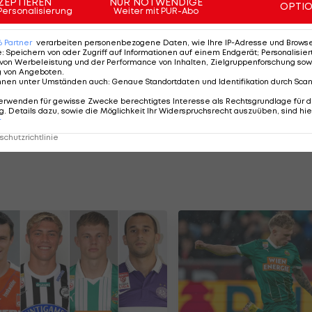
ZEPTIEREN
NUR NOTWENDIGE
OPTI
 SK Sturm war perfekt für mich. Dank der
Personalisierung
Weiter mit PUR-Abo
te ich mich als Spieler immer weiter verbessern und
6
Partner
verarbeiten personenbezogene Daten, wie Ihre IP-Adresse und Browser-
rauen des Vereins, dass sie mir mit dem neuen Vertrag
e
:
Speichern von oder Zugriff auf Informationen auf einem Endgerät; Personalisi
von Werbeleistung und der Performance von Inhalten, Zielgruppenforschung sow
be ich noch große Ziele in Graz und freue mich, dies
g von Angeboten
.
nnen unter Umständen auch
:
Genaue Standortdaten und Identifikation durch Sca
 bei seiner Vertragsverlängerung.
erwenden für gewisse Zwecke berechtigtes Interesse als Rechtsgrundlage für d
. Details dazu, sowie die Möglichkeit Ihr Widerspruchsrecht auszuüben, sind hie
 in 31 Pflichtspielen für Sturm am Platz, er erzielte ei
r
chutzrichtlinie