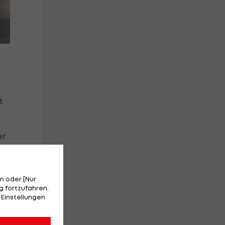
t
er
n oder [Nur
 fortzufahren.
 Einstellungen