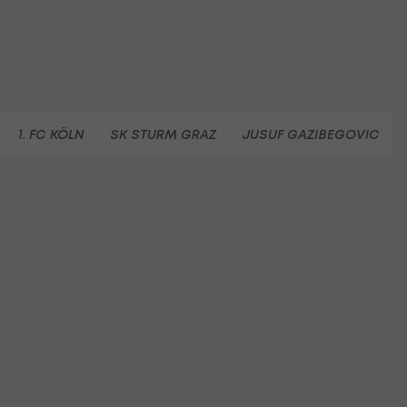
1. FC KÖLN
SK STURM GRAZ
JUSUF GAZIBEGOVIC