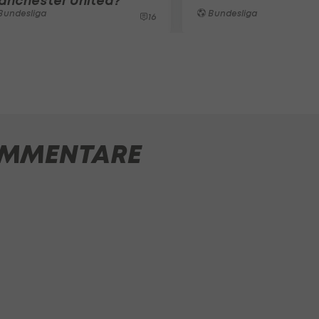
anchester United?
Bundesliga
Bundesliga
16
MMENTARE