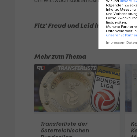
am Mittwoch sausen lassen.
Wir und
unsere
18
folgenden Zweck
Inhalte, Messung 
und Verbesserun
Diese Zwecke kö
Endgeräten
.
Fitz' Freud und Leid im VIDEO:
Manche Partner v
Datenverarbeitung
unsere
186
Partne
Impressum
|
Datens
Mehr zum Thema
Transferliste der
K
österreichischen
K