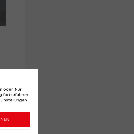
n oder [Nur
 fortzufahren.
 Einstellungen
en
ONEN
ng