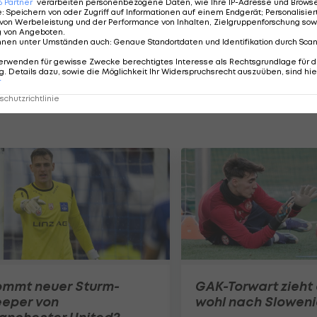
6
Partner
verarbeiten personenbezogene Daten, wie Ihre IP-Adresse und Browser-
e
:
Speichern von oder Zugriff auf Informationen auf einem Endgerät; Personalisi
von Werbeleistung und der Performance von Inhalten, Zielgruppenforschung sow
g von Angeboten
.
nnen unter Umständen auch
:
Genaue Standortdaten und Identifikation durch Sca
erwenden für gewisse Zwecke berechtigtes Interesse als Rechtsgrundlage für d
. Details dazu, sowie die Möglichkeit Ihr Widerspruchsrecht auszuüben, sind hie
r
chutzrichtlinie
ommt neuer Sturm-
GAK-Torwart zieht
eeper von
wohl nach Slowen