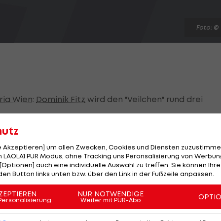
Foto: ©
ria Wien
:
Dominik Fitz
wird den "Veilchen" rund drei
hutz
 der Südstadt bei der Admira, zu dem er einen Treffer
s im Sprunggelenk. Der Offensivspieler wird schon am
le Akzeptieren] um allen Zwecken, Cookies und Diensten zuzustimme
 LAOLA1 PUR Modus, ohne Tracking uns Peronsalisierung von Werbung
eha ansteht, wird erst frühestens Ende September
[Optionen] auch eine individuelle Auswahl zu treffen. Sie können Ihre
den Button links unten bzw. über den Link in der Fußzeile anpassen.
ZEPTIEREN
NUR NOTWENDIGE
t Pichler, der ebenfalls vorzeitig ausgewechselt werd
OPTI
Personalisierung
Weiter mit PUR-Abo
g zugezogen hat. Der 22-Jährige musste nur das Traini