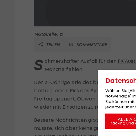
Textquelle: ©
TEILEN
KOMMENTARE
S
chmerzhafter Ausfall für den
FK Aust
Monate fehlen.
Datensc
Der 21-Jährige erleidet beim 2:0-Sieg in
beitrug, einen Riss des Syndesmosebande
Wählen Sie [Al
Notwendige] im
Freitag operiert. Obwohl eine rasche R
Sie können mit 
wieder mit Einsätzen zu rechnen sein.
jederzeit über 
ALLE AK
Bessere Nachrichten gibt es von Benedik
Tracking und 
musste, sich aber keine grobe Verletzun