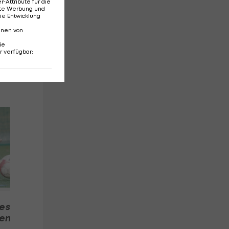
Attribute für die
erte Werbung und
ie Entwicklung
nnen von
ie
r verfügbar
:
Sturm-Kicker könnte
Ts
Jansson nach Nizza
Top
folgen
Po
Akt
 es
ien