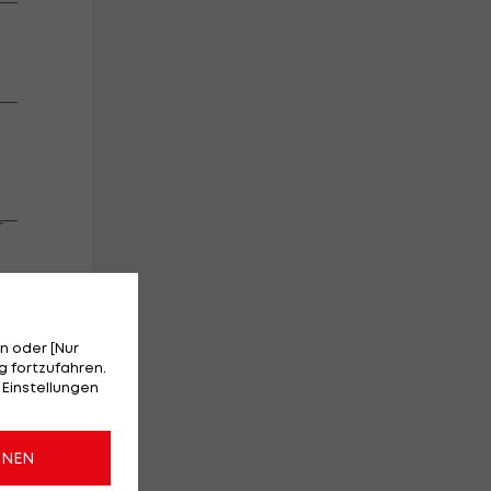
kt
r
s
s
n oder [Nur
 fortzufahren.
 Einstellungen
d
ONEN