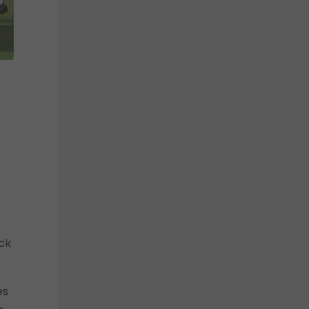
ck
es