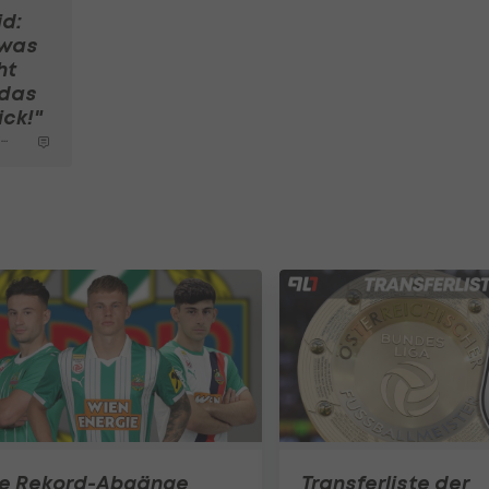
d:
 was
ht
 das
ck!"
a
ie Rekord-Abgänge
Transferliste der