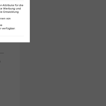
Attribute für die
erte Werbung und
as
ie Entwicklung
nnen von
ie
r verfügbar
:
m