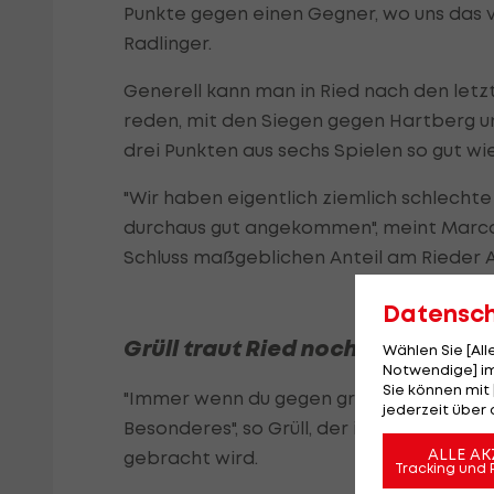
Punkte gegen einen Gegner, wo uns das v
Radlinger.
Generell kann man in Ried nach den let
reden, mit den Siegen gegen Hartberg u
drei Punkten aus sechs Spielen so gut w
"Wir haben eigentlich ziemlich schlechte 
durchaus gut angekommen", meint Marco G
Schluss maßgeblichen Anteil am Rieder 
Datensc
Grüll traut Ried noch einiges zu
Wählen Sie [Al
Notwendige] im
Sie können mit 
"Immer wenn du gegen große Verein Tore
jederzeit über 
Besonderes", so Grüll, der immer wieder 
ALLE AK
gebracht wird.
Tracking und 