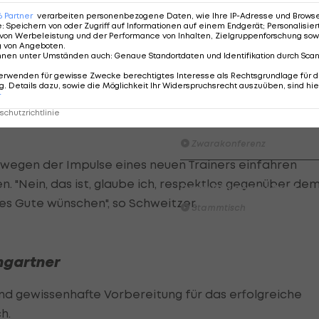
, dass wir gegen Rapid Fußballspielen können und das
6
Partner
verarbeiten personenbezogene Daten, wie Ihre IP-Adresse und Browser-
ADMIRAL Hüttengaudi:
 das gleiche gemacht wie immer, da ist viel Kopfsache
e
:
Speichern von oder Zugriff auf Informationen auf einem Endgerät; Personalisi
Alexander Joppich erzielt d
von Werbeleistung und der Performance von Inhalten, Zielgruppenforschung sow
in Zukunft unsere Punkte holen können", hat Marco Grüll
g von Angeboten
.
Tor der 1. Runde
nnen unter Umständen auch
:
Genaue Standortdaten und Identifikation durch Sca
Hüttengaudi
erwenden für gewisse Zwecke berechtigtes Interesse als Rechtsgrundlage für d
. Details dazu, sowie die Möglichkeit Ihr Widerspruchsrecht auszuüben, sind hie
aufenden Saison am Sonntag unter anderem auf
r
Der legendäre Durchmarsch
des FC Wacker Tirol I
chutzrichtlinie
ten. An seiner Stelle übernahm Co-Trainer Gerhard
#Zwarakonferenz History
Zwarakonferenz
 wegen der Impulse eines neuen Trainers einfahren
Am Stammtisch bei Andy
en. "Nein, das ist, glaube ich, respektlos gegenüber de
Ogris: Christopher Knett
les Gute wünschen", so Schweitzer.
Stammtisch
mgartner
nd gewissenhafte Vorbereitung für das erfolgreiche
ch.