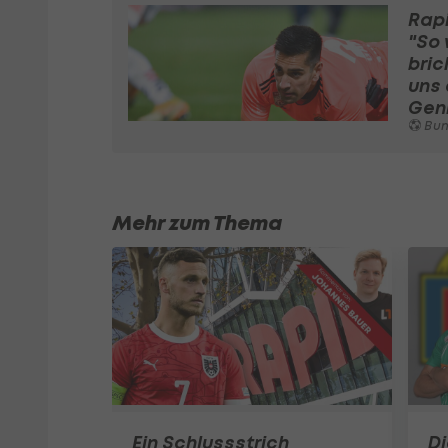
Rapi
"So
bric
uns
Geni
Bundeslig
Mehr zum Thema
Ein Schlussstrich
D