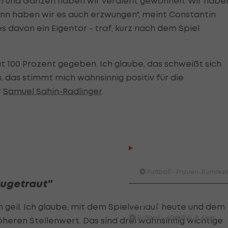
en und Ganzen haben wir verdient gewonnen. Wir habe
ann haben wir es auch erzwungen", meint Constantin
es davon ein Eigentor - traf, kurz nach dem Spiel
t 100 Prozent gegeben. Ich glaube, das schweißt sich
 das stimmt mich wahnsinnig positiv für die
r
Samuel Sahin-Radlinger
.
HIGHLIGHTS: LASK - SK St
Graz
Fußball - Frauen-Bundesl
zugetraut"
FC Blau-Weiß Linz - FC Wack
Innsbruck
em geil. Ich glaube, mit dem Spielverlauf heute und dem
Fußball - ADMIRAL 2. Liga
öheren Stellenwert. Das sind drei wahnsinnig wichtige