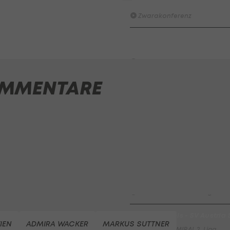
möglich? I #Zwarakonferenz 
Zwarakonferenz
HIGHLIGHTS: Rapid-Frauen li
Bundesliga-Premiere ein Tor
Fußball - Frauen-Bundesliga
MMENTARE
First Vienna FC 1894 - SK Rap
Fußball - Frauen-Bundesliga
win2day Beach Tour PRO OPE
Entscheidung
Beachvolleyball - win2day B
Highlights: Neuzugang führt 
LigaZwa-Auftaktsieg
Fußball - ADMIRAL 2. Liga
FC Hertha Wels - SV Austria
IEN
ADMIRA WACKER
MARKUS SUTTNER
Fußball - ADMIRAL 2. Liga