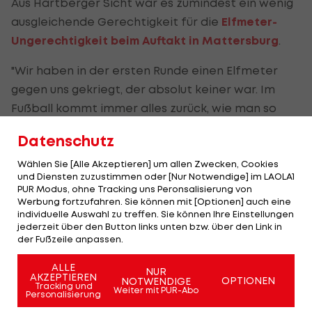
Aus Hartberger Sicht war es zumindest ein wenig
ausgleichende Gerechtigkeit für die
Elfmeter-
Ungerechtigkeit beim Auftakt in Mattersburg
.
"Wir haben in der ersten Runde einen Elfmeter
gegen uns gekriegt, der absolut keiner war. Im
Fußball kommt immer alles zurück, wie man so
schön sagt. Diesmal war das Glück auf unserer
Datenschutz
Seite. Wobei man betonen muss, dass die
Situatioen diesmal für mich glasklar war", so
Wählen Sie [Alle Akzeptieren] um allen Zwecken, Cookies
und Diensten zuzustimmen oder [Nur Notwendige] im LAOLA1
Rakowitz.
PUR Modus, ohne Tracking uns Peronsalisierung von
Werbung fortzufahren. Sie können mit [Optionen] auch eine
individuelle Auswahl zu treffen. Sie können Ihre Einstellungen
Keine Vorwürfe von El Maestro
jederzeit über den Button links unten bzw. über den Link in
der Fußzeile anpassen.
Auch die weiteren Wortspenden geben eher dem
ALLE
NUR
Hartberg-Kicker recht. Beide Trainer haben die
AKZEPTIEREN
OPTIONEN
NOTWENDIGE
Tracking und
Weiter mit PUR-Abo
Szene zum Zeitpunkt der Pressekonferenz
Personalisierung