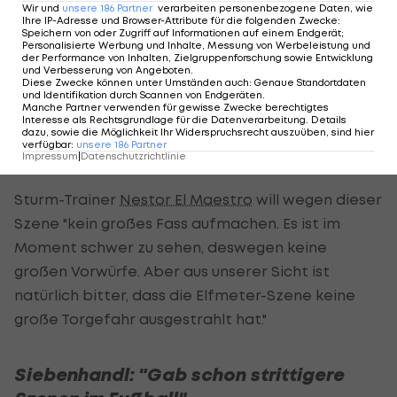
naturgemäß schon via TV-Bilder betrachten
Wir und
unsere
186
Partner
verarbeiten personenbezogene Daten, wie
Ihre IP-Adresse und Browser-Attribute für die folgenden Zwecke
:
können.
Speichern von oder Zugriff auf Informationen auf einem Endgerät;
Personalisierte Werbung und Inhalte, Messung von Werbeleistung und
der Performance von Inhalten, Zielgruppenforschung sowie Entwicklung
"Ich glaube, dass es einen Kontakt gibt, und wenn
und Verbesserung von Angeboten
.
Diese Zwecke können unter Umständen auch
:
Genaue Standortdaten
es in so einer Situation einen Kontakt gibt, kann
und Identifikation durch Scannen von Endgeräten
.
Manche Partner verwenden für gewisse Zwecke berechtigtes
der Schiedsrichter pfeifen. Das hat er getan.
Interesse als Rechtsgrundlage für die Datenverarbeitung. Details
dazu, sowie die Möglichkeit Ihr Widerspruchsrecht auszuüben, sind hier
Deshalb finde ich, geht der Elfmeter absolut
verfügbar
:
unsere
186
Partner
Impressum
|
Datenschutzrichtlinie
okay", meint Hartberg-Coach
Markus Schopp
.
Sturm-Trainer
Nestor El Maestro
will wegen dieser
Szene "kein großes Fass aufmachen. Es ist im
Moment schwer zu sehen, deswegen keine
großen Vorwürfe. Aber aus unserer Sicht ist
natürlich bitter, dass die Elfmeter-Szene keine
große Torgefahr ausgestrahlt hat."
Siebenhandl: "Gab schon strittigere